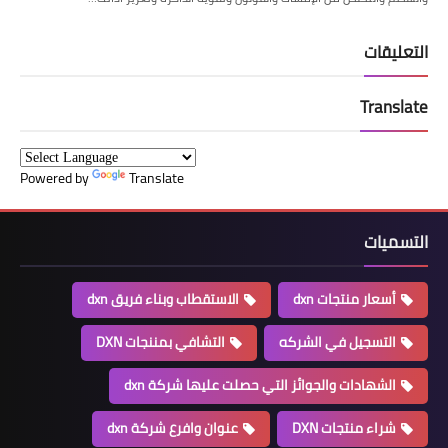
التعليقات
Translate
Powered by
Translate
التسميات
أسعار منتجات dxn
الاستقطاب وبناء فريق dxn
التسجيل في الشركه
التشافي بمننجات DXN
الشهادات والجوائز التي حصلت عليها شركة dxn
شراء منتجات DXN
عنوان وافرع شركة dxn