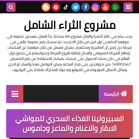
بحث هذه
مشروع الثراء الشامل
المدونة
نرحب بكم في عالم الصحة والمال مشروع dxn يمكنك بدأ العمل بتسجيل عضوية في
موقعنا الدكسني اون لاين من خلال الانترنيت ثم نمنحك رقم عضوية عالمي في
الإلكتروني
شركة دي إكس أن الماليزية وستتعرف بشكل مفصل من خلال موقعنا عن المنتجات
ونظام الشركة التسويقي والارباح إضافة لفروع الشركة وعنواينهم في جميع دول
العالم في حال رغبتك الحصول على منتجات يمكنك الاستفادة من رقم التخفيض
149002447 نحن متواجدين على مدار الساعه يمكن التواصل معنا واتساب او احدى
وسائل الاتصال الموجوده في الموقع وندعوك للاشتراك بقناتنا على اليوتيوب
الرئيسية
التسجيل في الشركه
السبيرولينا الغذاء السحري للمواشي
عناوين شركة dxn
الابقار والاغنام والماعز وجاموس
فرصة عمل