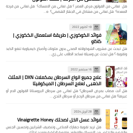
هل تعاني من القولون مرض العصر ؟ هل تعاني من الامساك؟ هل تعاني من قرحة
المعده؟ هل تعاني من مشاكل في الجهاز الهضمي؟ ه…
19 أكتوبر 2022
فوائد الكوكوزي | طريقة استعمال الككوزي |
كاكاو
هل تبحث عن مشروب الشوكولاته الصحي بدون ملونات وأصباغ كيمياوية تنفع الكبد
وتقوية ؟ هل تبحث عن وسيلة تساعد الطلاب على زي…
16 سبتمبر 2022
علاج جميع انواع السرطان بمكملات DXN | المثلث
الذهبي لعلاج السرطان | الميكوفيتا
هل ‏أنت مصاب بمرض السرطان؟ هل تعاني من سرطان البروستاتا القولون الدم أو
غيرها؟ ‏هل تعاني من سرطان الرحم أو سرطان الثدي …
28 أبريل 2024
فوائد عسل الخل لصحتك Vinaigrette Honey
هل تريد تقوية جهازك المناعي وتنضيف الشرايين وتحسين الجنس
والهضم والتخلص من الإمساك والقولون وتقوية الذاكرة وتعزيز ادائك…