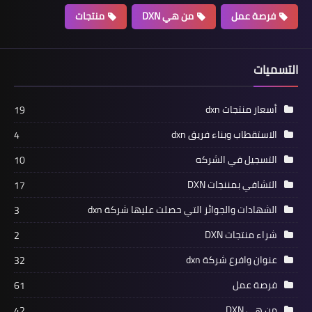
فرصة عمل
من هي DXN
منتجات
التسميات
أسعار منتجات dxn
19
الاستقطاب وبناء فريق dxn
4
التسجيل في الشركه
10
التشافي بمننجات DXN
17
الشهادات والجوائز التي حصلت عليها شركة dxn
3
شراء منتجات DXN
2
عنوان وافرع شركة dxn
32
فرصة عمل
61
من هي DXN
42