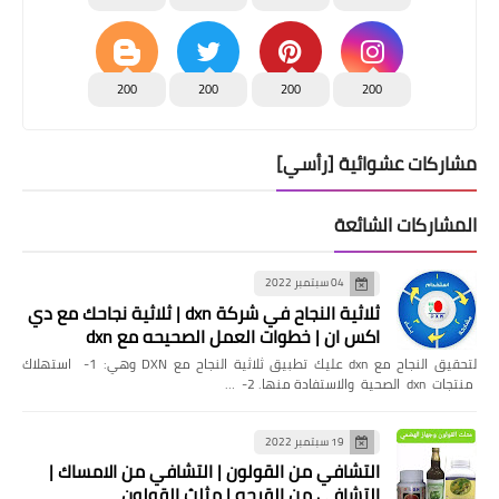
200
200
200
200
مشاركات عشوائية [رأسي]
المشاركات الشائعة
04 سبتمبر 2022
ثلاثية النجاح في شركة dxn | ثلاثية نجاحك مع دي
اكس ان | خطوات العمل الصحيحه مع dxn
لتحقيق النجاح مع dxn عليك تطبيق ثلاثية النجاح مع DXN وهي: 1- استهلاك
منتجات dxn الصحية والاستفادة منها. 2- …
19 سبتمبر 2022
التشافي من القولون | التشافي من الامساك |
التشافي من القرحه | مثلث القولون