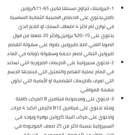
1-البروتينات تتراوح نسبتها مابين 65-71%بروتين
كامل.يحتوي على الاحماض الامينية الثمانية الاساسية
في توازن تام اكثر 4 اضعاف السمك او اللحم الذي
يحتوي على 15-20% بروتين،واكثر 20 ضعفا من فول
الصويا الغني اصلا بالبروتين علاوة على سهولة الهضم
للبروتين النباتي لصغر حجمه وسهولة ذوبانه في الماء.
2-تحتوي سبيرولينا على الانزيمات الضرورية التي تساعد
في اتمام عملية الهضم والتمثيل التي لاينتجها الجسم
التي تعرف بالانزيمات الهضمية او الأيضية التي تكون
مهمة للمواشي.
3-تحتوي على ومجموعة فيتامين B المركب كاملة
ومثلا تحتوي على فيتامين B12 اكثرمن الكبد 4 مرات،
وتحتوي على مركب البيتا كاروتين بوفرة ويوجد في
السبيرولينا بنسبة اكثر من 25 ضعف الموجودة في
الجزر، واكثر من 40 ضعف الموجود في السبانخ.