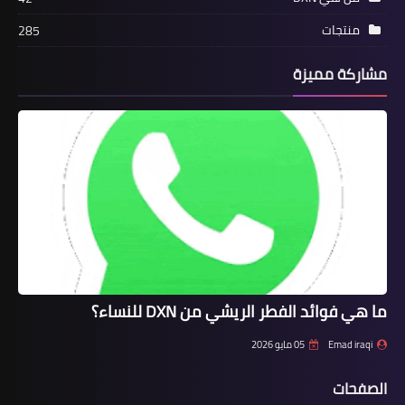
منتجات
285
مشاركة مميزة
ما هي فوائد الفطر الريشي من DXN للنساء؟
Emad iraqi
05 مايو 2026
الصفحات