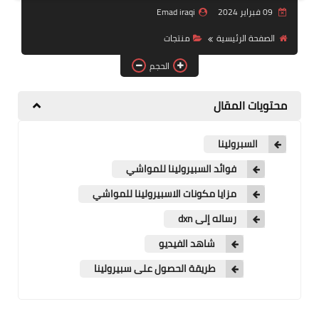
09 فبراير 2024
Emad iraqi
منتجات
الصفحة الرئيسية
منتجات
تعرف على DXN
الحجم
تجارب شفاء
محتويات المقال
النظام المالي
السبرولينا
فوائد السبيرولينا للمواشي
مزايا مكونات الاسبيرولينا للمواشي
رساله إلى dxn
شاهد الفيديو
طريقة الحصول على سبيرولينا