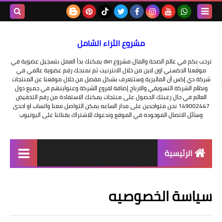
بحث هذه
مشروع الثراء الشامل
المدونة
نرحب بكم في عالم الصحة والمال مشروع dxn يمكنك بدأ العمل بتسجيل عضوية في
الإلكتروني
موقعنا الدكسني اون لاين من خلال الانترنيت ثم نمنحك رقم عضوية عالمي في
شركة دي إكس أن الماليزية وستتعرف بشكل مفصل من خلال موقعنا عن المنتجات
ونظام الشركة التسويقي والارباح إضافة لفروع الشركة وعنواينهم في جميع دول
العالم في حال رغبتك الحصول على منتجات يمكنك الاستفادة من رقم التخفيض
149002447 نحن متواجدين على مدار الساعه يمكن التواصل معنا واتساب او احدى
وسائل الاتصال الموجوده في الموقع وندعوك للاشتراك بقناتنا على اليوتيوب
الرئيسية
التسجيل في الشركه
سياسة الخصوصيه
عناوين شركة dxn
فرصة عمل