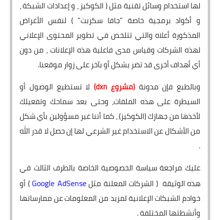
لها استخدام وسائل تقنية مثل ( الكوكيز ، و إعدادات الشبكة ،
و أكواد برمجية خاصة "جافا سكربت" ) لنفس الأغراض
المذكورة أعلاه والتي تتلخص في تطوير المحتوى الإعلاني
لهذه الشركات وقياس مدى فاعلية هذه الإعلانات ، من دون
أي أهداف أخرى قد تضر بشكل أو بآخر على زوار موقعنا.
وبالطبع فإن مدونة
(مشروع dxn)
لا تستطيع الوصول أو
السيطرة على هذه الملفات، وحتى بعد سماحك وتفعيلك
لأخذها من جهازك (الكوكيز) ، كما أننا غير مسؤولين بأي شكل
من الأشكال عن الاستخدام غير الشرعي لها إن حصل لا قدر الله
.
عليك مراجعة سياسة الخصوصية الخاصة بالطرف الثالث في
Google AdSense
هذه الوثيقة ( الشركات المعلنة مثل
) أو
خوادم الشبكات الإعلانية لمزيد من المعلومات عن ممارساتها
وأنشطتها المختلفة .