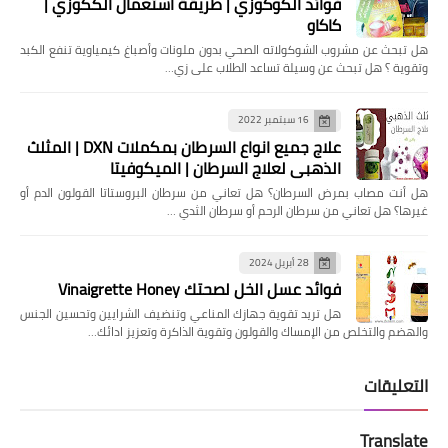
فوائد الكوكوزي | طريقة استعمال الككوزي |
كاكاو
هل تبحث عن مشروب الشوكولاته الصحي بدون ملونات وأصباغ كيمياوية تنفع الكبد
وتقوية ؟ هل تبحث عن وسيلة تساعد الطلاب على زي…
16 سبتمبر 2022
علاج جميع انواع السرطان بمكملات DXN | المثلث
الذهبي لعلاج السرطان | الميكوفيتا
هل ‏أنت مصاب بمرض السرطان؟ هل تعاني من سرطان البروستاتا القولون الدم أو
غيرها؟ ‏هل تعاني من سرطان الرحم أو سرطان الثدي …
28 أبريل 2024
فوائد عسل الخل لصحتك Vinaigrette Honey
هل تريد تقوية جهازك المناعي وتنضيف الشرايين وتحسين الجنس
والهضم والتخلص من الإمساك والقولون وتقوية الذاكرة وتعزيز ادائك…
التعليقات
Translate