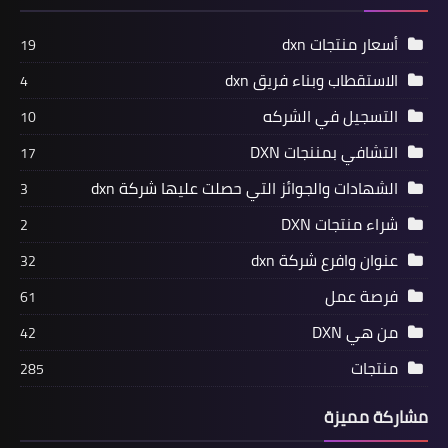
أسعار منتجات dxn
19
الاستقطاب وبناء فريق dxn
4
التسجيل في الشركه
10
التشافي بمننجات DXN
17
الشهادات والجوائز التي حصلت عليها شركة dxn
3
شراء منتجات DXN
2
عنوان وافرع شركة dxn
32
فرصة عمل
61
من هي DXN
42
منتجات
285
مشاركة مميزة