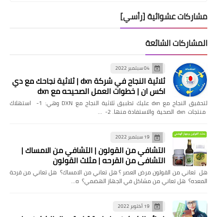
مشاركات عشوائية [رأسي]
المشاركات الشائعة
04 سبتمبر 2022
ثلاثية النجاح في شركة dxn | ثلاثية نجاحك مع دي
اكس ان | خطوات العمل الصحيحه مع dxn
لتحقيق النجاح مع dxn عليك تطبيق ثلاثية النجاح مع DXN وهي: 1- استهلاك
منتجات dxn الصحية والاستفادة منها. 2- …
19 سبتمبر 2022
التشافي من القولون | التشافي من الامساك |
التشافي من القرحه | مثلث القولون
هل تعاني من القولون مرض العصر ؟ هل تعاني من الامساك؟ هل تعاني من قرحة
المعده؟ هل تعاني من مشاكل في الجهاز الهضمي؟ ه…
19 أكتوبر 2022