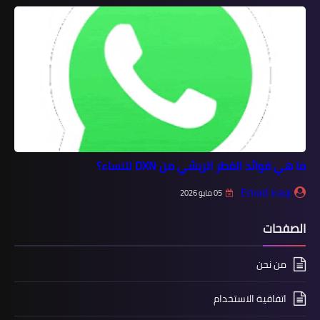
ما هي فوائد الفطر الريشي من DXN للنساء؟
Emad iraqi
05 مايو 2026
الصفحات
من نحن
اتفاقية الاستخدام