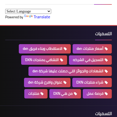
Translate
Powered by
التسميات
أسعار منتجات dxn
الاستقطاب وبناء فريق dxn
التسجيل في الشركه
التشافي بمننجات DXN
الشهادات والجوائز التي حصلت عليها شركة dxn
شراء منتجات DXN
عنوان وافرع شركة dxn
فرصة عمل
من هي DXN
منتجات
التسميات