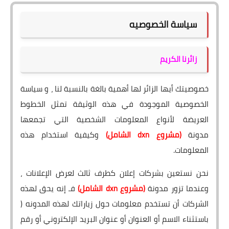
تعل
منتجات
سياسة الخصوصيه
ليس
عرض
تعرف على DXN
التعليقات
هنا
فقط
زائرنا الكريم
تعلي
تجارب شفاء
عرض
التعليقات
النظام المالي
والردود
خصوصيتك أيها الزائر لها أهمية بالغة بالنسبة لنا ، و سياسة
الخصوصية الموجودة في هذه الوثيقة تمثل الخطوط
العريضة لأنواع المعلومات الشخصية التي تجمعها
لا
مدونة
(مشروع
dxn الشامل)
وكيفية استخدام هذه
يس
المعلومات.
بال
الجد
نحن نستعين بشركات إعلان كطرف ثالث لعرض الإعلانات ،
وعندما تزور مدونة
(مشروع
dxn الشامل)
فـ إنه يحق لهذه
الشركات أن تستخدم معلومات حول زياراتك لهذه المدونه (
باستثناء الاسم أو العنوان أو عنوان البريد الإلكتروني أو رقم