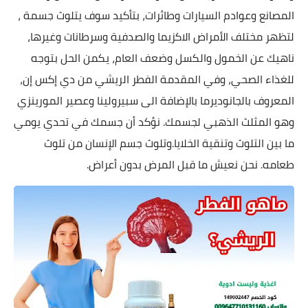
المصانع وعوادم السيارات وطائرات، بتأكيد سوف يتلوث جسمة ،
لتظهر مختلف الأمراض الاكزيما والصدفية وسرطانات وغيرها،
ناهيك عن الخمول والكسل وضعف العام، يكمن الحل بتوجه
للغذاء الصحي، وفي المقدمة الفطر الريشي من دي إكس إن،
المعروف بالجانوديرما بالإضافة الى سبيرولينا وعصير المورينزي
وهو المثلث الذهبي لجسمك. نؤكد أن جسمك في تحدي يومي
ما بين التلوث وتنقية الخلايا.وتلوث جسم الإنسان من تلوث
طعامه. نحن نعيش ما قبل المرض بدون أعراض.