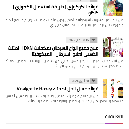
فوائد الكوكوزي | طريقة استعمال الككوزي |
كاكاو
هل تبحث عن مشروب الشوكولاته الصحي بدون ملونات وأصباغ كيمياوية تنفع الكبد
وتقوية ؟ هل تبحث عن وسيلة تساعد الطلاب على زي…
16 سبتمبر 2022
علاج جميع انواع السرطان بمكملات DXN | المثلث
الذهبي لعلاج السرطان | الميكوفيتا
هل ‏أنت مصاب بمرض السرطان؟ هل تعاني من سرطان البروستاتا القولون الدم أو
غيرها؟ ‏هل تعاني من سرطان الرحم أو سرطان الثدي …
28 أبريل 2024
فوائد عسل الخل لصحتك Vinaigrette Honey
هل تريد تقوية جهازك المناعي وتنضيف الشرايين وتحسين الجنس
والهضم والتخلص من الإمساك والقولون وتقوية الذاكرة وتعزيز ادائك…
التعليقات