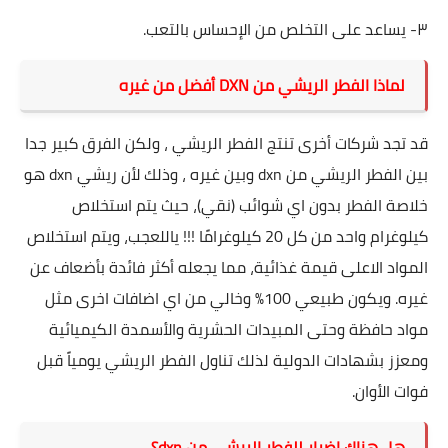
٣- يساعد على التخلص من الإحساس بالتعب.
لماذا الفطر الريشي من DXN أفضل من غيره
قد تجد شركات أخرى تنتج الفطر الريشي ، ولكن الفرق كبير جدا
بين الفطر الريشي من dxn وبين غيره ، وذلك لأن ريشي dxn هو
خلاصة الفطر بدون اي شوائب (نقي)، حيث يتم استخلاص
كيلوغرام واحد من كل 20 كيلوغرامًا !!! ياللعجب، ويتم استخلاص
المواد الاعلى قيمة غذائية، مما يجعله أكثر فائدة بأضعاف عن
غيره. ويكون طبيعي 100% وخالي من اي اضافات اخرى مثل
مواد حافظة وحتى المبيدات الحشرية والأسمدة الكيميائية
ومعزز
بشهادات
الدولية لذلك تناول الفطر الريشي يومياً قبل
فوات الأوان.
هل هناك اضرار للفطر الريشي من dxn؟