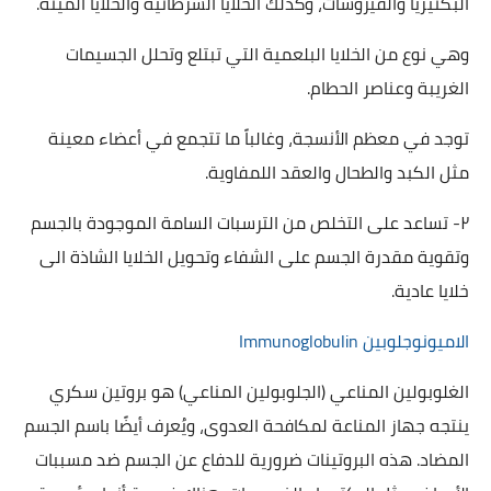
البكتيريا والفيروسات، وكذلك الخلايا السرطانية والخلايا الميتة.
وهي نوع من الخلايا البلعمية التي تبتلع وتحلل الجسيمات
الغريبة وعناصر الحطام.
توجد في معظم الأنسجة، وغالباً ما تتجمع في أعضاء معينة
مثل الكبد والطحال والعقد اللمفاوية.
٢- تساعد على التخلص من الترسبات السامة الموجودة بالجسم
وتقوية مقدرة الجسم على الشفاء وتحويل الخلايا الشاذة الى
خلايا عادية.
الاميونوجلوبين Immunoglobulin
الغلوبولين المناعي (الجلوبولين المناعي) هو بروتين سكري
ينتجه جهاز المناعة لمكافحة العدوى، ويُعرف أيضًا باسم الجسم
المضاد. هذه البروتينات ضرورية للدفاع عن الجسم ضد مسببات