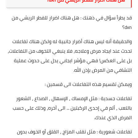
قد يطرأ سؤال في ذهنك : هل هناك اضرار للفطر الريشي من
dxn؟
والحقيقة أنه ليس هناك أضرار جانبية له ولكن هناك تفاعلات
تحدث عند ايجاد مرض وعلاجه، فلا ينبغي التخوف من التفاعلات،
بل على العكس! فهي مؤشر ايجابي يدل على حدوث عملية
التشافي من المرض بإذن الله.
ويمكن تقسيم هذه التفاعلات الى قسمين :
تفاعلات جسدية : مثل الإمساك ، الإسهال ، الصداع ، الشعور
بالتعب ، ألم في إحدى الركبتين ... الى آخره، وذلك على حسب
المرض الذي عندك.
تفاعلات شعورية : مثل تقلب المزاج ، القلق أو الخوف بدون