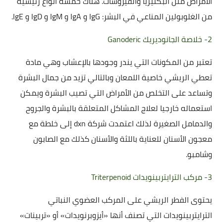
الأمراض مثل البكتيريا والفيروسات. هناك خمسة أنواع رئيسية
من الغلوبولين المناعي في البشر: IgG و IgA و IgM و IgD و IgE.
2- خلاصة الجانوديريك Ganoderic
تعتبر من المكونات التي يندر وجودها بالإعشاب وهي مادة
تعطي الريشي خاصية اللمعان وبالتالي تزيد من جمال البشرة
وتساعد على التخلص من الأمراض التي تصيب البشرة ويمكن
استعماله خارجيا لعلاج المشاكل المتعلقة بالبشرة والجروح
والدمامل الصغيرة لذلك اعتمدت شركة dxn إلى خلطة مع
معجون الأسنان للعناية باللثة والأسنان كذلك مع الصابون
وشامبو.
3- مركب الترايتربينويدات Triterpenoid
يحتوى الفطر الريشي على المركب العضوي النباتي
الترايتربينويدات التي تصنف أنها «أيزوبرنويدات» أو «تربينات»