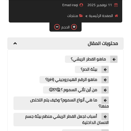
11 نوفمبر 2025
Emad iraqi
منتجات
الصفحة الرئيسية
منتجات
تعرف على DXN
الحجم
تجارب شفاء
محتويات المقال
النظام المالي
ماهو الفطر الريشي؟
بيئة الدم؟
ماهو الرقم الهيدروجيني (pH)؟
من أين تأتي السموم ؟ 🤔‌⁉️⁩🤢
ما هي أنواع السموم؟ وكيف يتم التخلص
منها؟
أسباب تجعل الفطر الريشي منظم بيئة جسم
الانسان الداخلية