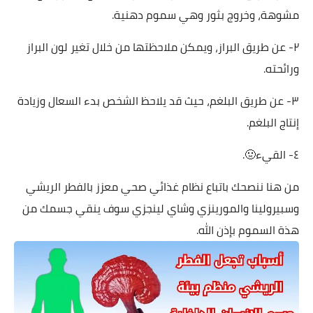
مشوهة، وخروج بثور وهي سموم دهنية.
٢- عن طريق البراز، ويمكن ملاحظتها من خلال تغير لون البراز
ورائحته.
٣- عن طريق البلغم، حيث قد يلاحظ الشخص بدء السعال وزيادة
إنتاج البلغم.
٤- القيء🤢.
من هنا ننصحك باتباع نظام غذائي صحي معزز بالفطر الريشي
وسبيرولينا والمورينزي وشاي لينجزي سوف ينقي جسمك من
هذة السموم بإذن الله.