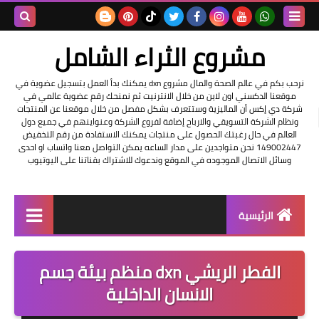
بحث هذه
مشروع الثراء الشامل
المدونة
نرحب بكم في عالم الصحة والمال مشروع dxn يمكنك بدأ العمل بتسجيل عضوية في
موقعنا الدكسني اون لاين من خلال الانترنيت ثم نمنحك رقم عضوية عالمي في
الإلكتروني
شركة دي إكس أن الماليزية وستتعرف بشكل مفصل من خلال موقعنا عن المنتجات
ونظام الشركة التسويقي والارباح إضافة لفروع الشركة وعنواينهم في جميع دول
العالم في حال رغبتك الحصول على منتجات يمكنك الاستفادة من رقم التخفيض
149002447 نحن متواجدين على مدار الساعه يمكن التواصل معنا واتساب او احدى
وسائل الاتصال الموجوده في الموقع وندعوك للاشتراك بقناتنا على اليوتيوب
الرئيسية
التسجيل في الشركه
الفطر الريشي dxn منظم بيئة جسم
عناوين شركة dxn
الانسان الداخلية
فرصة عمل