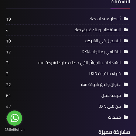
التسميات
أسعار منتجات dxn
19
الاستقطاب وبناء فريق dxn
4
التسجيل في الشركه
10
التشافي بمننجات DXN
17
الشهادات والجوائز التي حصلت عليها شركة dxn
3
شراء منتجات DXN
2
عنوان وافرع شركة dxn
32
فرصة عمل
61
من هي DXN
42
منتجات
285
مشاركة مميزة