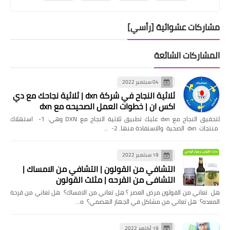
مشاركات عشوائية [رأسي]
المشاركات الشائعة
04 سبتمبر 2022
ثلاثية النجاح في شركة dxn | ثلاثية نجاحك مع دي
اكس ان | خطوات العمل الصحيحه مع dxn
لتحقيق النجاح مع dxn عليك تطبيق ثلاثية النجاح مع DXN وهي: 1- استهلاك
منتجات dxn الصحية والاستفادة منها. 2- …
19 سبتمبر 2022
التشافي من القولون | التشافي من الامساك |
التشافي من القرحه | مثلث القولون
هل تعاني من القولون مرض العصر ؟ هل تعاني من الامساك؟ هل تعاني من قرحة
المعده؟ هل تعاني من مشاكل في الجهاز الهضمي؟ ه…
19 أكتوبر 2022