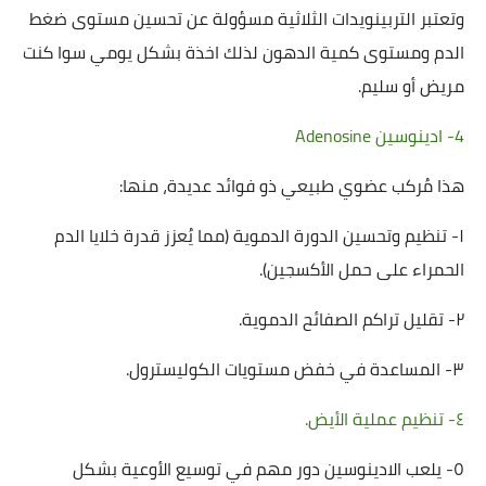
وتعتبر التربينويدات الثلاثية مسؤولة عن تحسين مستوى ضغط
الدم ومستوى كمية الدهون لذلك اخذة بشكل يومي سوا كنت
مريض أو سليم.
4- ادينوسين Adenosine
هذا مُركب عضوي طبيعي ذو فوائد عديدة، منها:
١- تنظيم وتحسين الدورة الدموية (مما يُعزز قدرة خلايا الدم
الحمراء على حمل الأكسجين).
٢- تقليل تراكم الصفائح الدموية.
٣- المساعدة في خفض مستويات الكوليسترول.
٤- تنظيم عملية الأيض.
٥- يلعب الادينوسين دور مهم في توسيع الأوعية بشكل