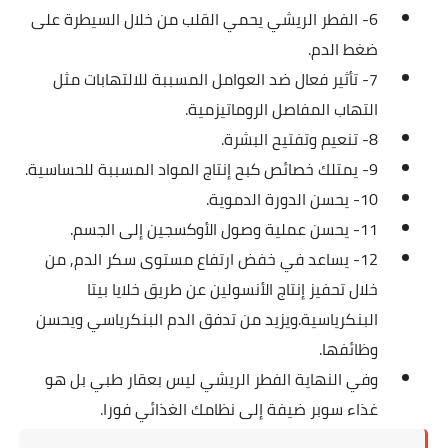
6- الفطر الريشي يحمي القلب من خلال السيطرة على
ضغط الدم.
7- تأثير فعال ضد العوامل المسببة للالتهابات مثل
التهاب المفاصل الروماتيزمية.
8- تنعيم وتفتيح البشرة.
9- يمتلك خصائص كبح إنتاج المواد المسببة للحساسية.
10- يحسن الدورة الدموية.
11- يحسن عملية وصول الأوكسجين إلى الجسم.
12- يساعد في خفض ارتفاع مستوى سكر الدم, من
خلال تحفيز إنتاج الأنسولين عن طريق خلايا بيتا
البنكرياسية.ويزيد من تدفق الدم البنكرياسي ويحسن
وظائفها.
وفي النهاية الفطر الريشي ليس بعقار طبي بل هو
غذاء سوبر ضيفة إلى نظامك الغذائي فورا.