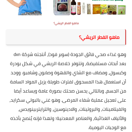
ماهو الفطر الريشي؟
ماهو الفطر الريشي؟
وهو غذاء صحي فائق الجودة (سوبر فود)، أنتجته شركة dxn
بعد أبحاث مستفيضة، وتتوفر خلاصة الريشي في شكل بودرة
وكبسول، ومضاف مع الشاي و
القهوة
وصابون وشامبو. ووجد
أن استعمال هذا المسحوق لفترات طويلة يزيل المواد السامة
من الجسم، وبالتالي يحسن صحتك بصورة عامة ويساعد أيضا
على تعجيل عملية شفاء المرضى. وهو غني بالبولي سكرايد،
والفيتامينات، والبروتينات، والادينوسين، والترايتربينويدس،
والألياف الغذائية، والعناصر المعدنية؛ ولهذا فإنه يُنصح بأخذه
مع الوجبات اليومية.