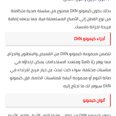
بذلك يكون كيمونو DXN مصنوع من سلسلة صحية متكاملة
من نوع القطن إلى الأصباغ المستعملة فية. مما يجعله إضافة
فريدة لخزانة ملابسك.
أجزاء كيمونو DXN
تتضمن مجموعة كيمونو DXN من القميص والبنطلون والحزام،
مما يوفر زيًا كاملاً ومتعدد الاستخدامات يمكن ارتداؤه في
مناسبات مختلفة. سواء كنت تبحث عن خيار مريح للارتداء في
صالة النوم أو مجموعة أنيقة للمناسبات الخاصة، فإن كيمونو
DXN سيوفر لك ما تحتاج إليه.
ألوان كيمونو
يتوفر كيمونو DXN من لونان ، وهما اللون الأزرق واللون الأبيض