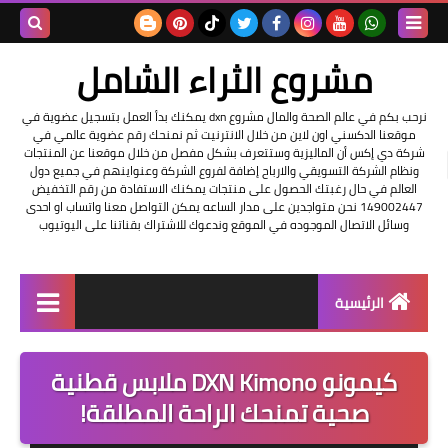
بحث هذه
مشروع الثراء الشامل
المدونة
نرحب بكم في عالم الصحة والمال مشروع dxn يمكنك بدأ العمل بتسجيل عضوية في
موقعنا الدكسني اون لاين من خلال الانترنيت ثم نمنحك رقم عضوية عالمي في
الإلكتروني
شركة دي إكس أن الماليزية وستتعرف بشكل مفصل من خلال موقعنا عن المنتجات
ونظام الشركة التسويقي والارباح إضافة لفروع الشركة وعنواينهم في جميع دول
العالم في حال رغبتك الحصول على منتجات يمكنك الاستفادة من رقم التخفيض
149002447 نحن متواجدين على مدار الساعه يمكن التواصل معنا واتساب او احدى
وسائل الاتصال الموجوده في الموقع وندعوك للاشتراك بقناتنا على اليوتيوب
الرئيسية
التسجيل في الشركه
كيمونو DXN Kimono ملابس قطنية
عناوين شركة dxn
صحية تمنحك الراحة المطلقة!
فرصة عمل