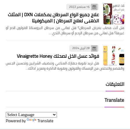
16 سبتمبر 2022
علاج جميع انواع السرطان بمكملات DXN | المثلث
الذهبي لعلاج السرطان | الميكوفيتا
هل ‏أنت مصاب بمرض السرطان؟ هل تعاني من سرطان البروستاتا القولون الدم أو
غيرها؟ ‏هل تعاني من سرطان الرحم أو سرطان الثدي …
28 أبريل 2024
فوائد عسل الخل لصحتك Vinaigrette Honey
هل تريد تقوية جهازك المناعي وتنضيف الشرايين وتحسين الجنس
والهضم والتخلص من الإمساك والقولون وتقوية الذاكرة وتعزيز ادائك…
التعليقات
Translate
Powered by
Translate