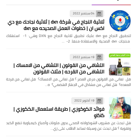
04 سبتمبر 2022
ثلاثية النجاح في شركة dxn | ثلاثية نجاحك مع دي
اكس ان | خطوات العمل الصحيحه مع dxn
لتحقيق النجاح مع dxn عليك تطبيق ثلاثية النجاح مع DXN وهي: 1- استهلاك
منتجات dxn الصحية والاستفادة منها. 2- …
19 سبتمبر 2022
التشافي من القولون | التشافي من الامساك |
التشافي من القرحه | مثلث القولون
هل تعاني من القولون مرض العصر ؟ هل تعاني من الامساك؟ هل تعاني من قرحة
المعده؟ هل تعاني من مشاكل في الجهاز الهضمي؟ ه…
19 أكتوبر 2022
فوائد الكوكوزي | طريقة استعمال الككوزي |
كاكاو
هل تبحث عن مشروب الشوكولاته الصحي بدون ملونات وأصباغ كيمياوية تنفع الكبد
وتقوية ؟ هل تبحث عن وسيلة تساعد الطلاب على زي…