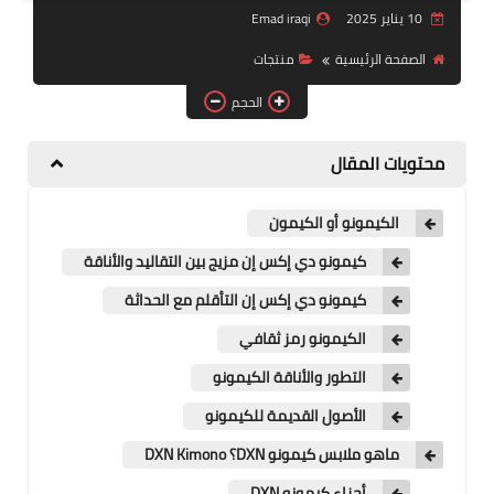
10 يناير 2025
Emad iraqi
منتجات
الصفحة الرئيسية
منتجات
تعرف على DXN
الحجم
تجارب شفاء
محتويات المقال
النظام المالي
الكيمونو أو الكيمون
كيمونو دي إكس إن مزيج بين التقاليد والأناقة
كيمونو دي إكس إن التأقلم مع الحداثة
الكيمونو رمز ثقافي
التطور والأناقة الكيمونو
الأصول القديمة للكيمونو
ماهو ملابس كيمونو DXN؟ DXN Kimono
أجزاء كيمونو DXN