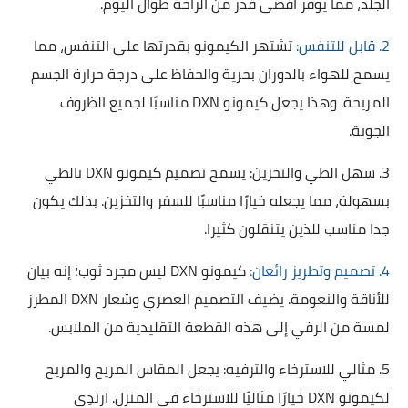
الجلد، مما يوفر أقصى قدر من الراحة طوال اليوم.
2. قابل للتنفس:
تشتهر الكيمونو بقدرتها على التنفس، مما
يسمح للهواء بالدوران بحرية والحفاظ على درجة حرارة الجسم
المريحة. وهذا يجعل كيمونو DXN مناسبًا لجميع الظروف
الجوية.
3. سهل الطي والتخزين: يسمح تصميم كيمونو DXN بالطي
بسهولة، مما يجعله خيارًا مناسبًا للسفر والتخزين. بذلك يكون
جدا مناسب للذين يتنقلون كثيرا.
4. تصميم وتطريز رائعان:
كيمونو DXN ليس مجرد ثوب؛ إنه بيان
للأناقة والنعومة. يضيف التصميم العصري وشعار DXN المطرز
لمسة من الرقي إلى هذه القطعة التقليدية من الملابس.
5. مثالي للاسترخاء والترفيه: يجعل المقاس المريح والمريح
لكيمونو DXN خيارًا مثاليًا للاسترخاء في المنزل. ارتدِي