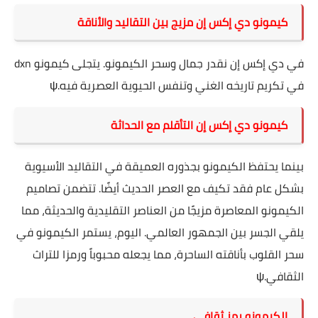
كيمونو دي إكس إن مزيج بين التقاليد والأناقة
في دي إكس إن نقدر جمال وسحر الكيمونو. يتجلى كيمونو dxn
في تكريم تاريخه الغني وتنفس الحيوية العصرية فيه.ψ
كيمونو دي إكس إن التأقلم مع الحداثة
بينما يحتفظ الكيمونو بجذوره العميقة في التقاليد الأسيوية
بشكل عام فقد تكيف مع العصر الحديث أيضًا. تتضمن تصاميم
الكيمونو المعاصرة مزيجًا من العناصر التقليدية والحديثة، مما
يلقي الجسر بين الجمهور العالمي. اليوم، يستمر الكيمونو في
سحر القلوب بأناقته الساحرة، مما يجعله محبوباً ورمزا للتراث
الثقافي.ψ
الكيمونو رمز ثقافي