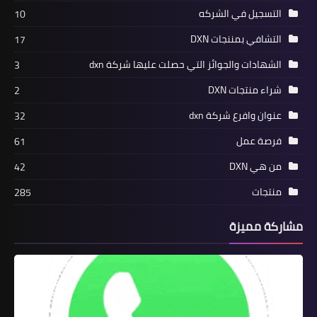
التسجيل في الشركه
10
التشافي بمننجات DXN
17
الشهادات والجوائز التي حصلت عليها شركة dxn
3
شراء منتجات DXN
2
عنوان وافرع شركة dxn
32
فرصة عمل
61
من هي DXN
42
منتجات
285
مشاركة مميزة