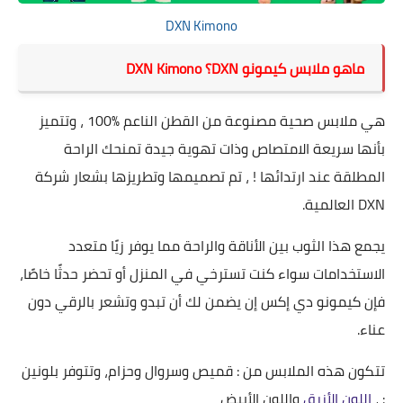
DXN Kimono
ماهو ملابس كيمونو DXN؟ DXN Kimono
هي ملابس صحية مصنوعة من القطن الناعم %100 ، وتتميز
بأنها سريعة الامتصاص وذات تهوية جيدة تمنحك الراحة
المطلقة عند ارتدائها ! ، تم تصميمها وتطريزها بشعار
شركة
DXN العالمية
.
يجمع هذا الثوب بين الأناقة والراحة مما يوفر زيًا متعدد
الاستخدامات سواء كنت تسترخي في المنزل أو تحضر حدثًا خاصًا،
فإن كيمونو دي إكس إن يضمن لك أن تبدو وتشعر بالرقي دون
عناء.
تتكون هذه الملابس من : قميص وسروال وحزام، وتتوفر بلونين
: ،
اللون الأزرق
واللون الأبيض