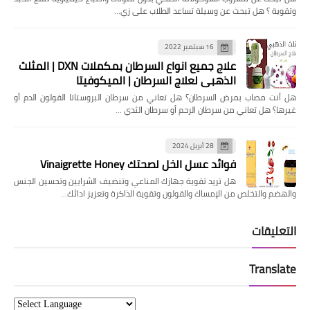
وتقوية ؟ هل تبحث عن وسيلة تساعد الطلاب على زي…
16 سبتمبر 2022
علاج جميع انواع السرطان بمكملات DXN | المثلث
الذهبي لعلاج السرطان | الميكوفيتا
هل ‏أنت مصاب بمرض السرطان؟ هل تعاني من سرطان البروستاتا القولون الدم أو
غيرها؟ ‏هل تعاني من سرطان الرحم أو سرطان الثدي …
28 أبريل 2024
فوائد عسل الخل لصحتك Vinaigrette Honey
هل تريد تقوية جهازك المناعي وتنضيف الشرايين وتحسين الجنس
والهضم والتخلص من الإمساك والقولون وتقوية الذاكرة وتعزيز ادائك…
التعليقات
Translate