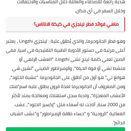
هدية رائعة للأصدقاء والعائلة خلال المناسبات والاحتفالات
وخلال السفر في أي مكان.
ماهي فوائد فطر لينجزي في كيكة الاناناس؟
وهو فطر الجانوديرما، والذي يُطلق علية : لينجزي Lingzhi ، يعتبر
أعلى مرتبة في دستور الأدوية الطبية التقليدية في اسيا، ففي
الصين تعني كلمة لينج تشى Lingzhi: "العشب الإلهي أو
منشط تشي أو قوة الحياة"، والإمبراطور الصيني "تشين شي
هوانغ تي" هو أول من أطلق على الجانوديرما: "عشبة الخلود"،
ومن المعروف أن الجانوديرما لعدة قرون يطلق عليه اسم"ملك
الأعشاب المعجزة"، ولدية سجل استهلاك ومعالجة يمتد لأكثر
من 2000 سنة، أتاحت له أسماء مثل: "إكسير الخلود"، عشب
الفعالية "الروحية" و "حساء طاقة الإمبراطور" و"عشب الشباب
الدائم".