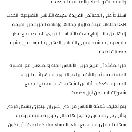
والاحتفالات والأعياد والمناسبة السعيدة.
استناداً على الخصائص الفريدة لكيكة الأناناس التقليدية، اتخذت
DXN خطوات مبتكرة لإبراز جمالها وإضافة المزيد من القيمة
إليها من خلال إنتاج كعكة الأناناس لينجزي، المخصب مع فطر
جانوديرما، محشيه بمربى الأناناس الذهبي ملفوف في قشرة
معجنات لذيذة.
من المؤكد أن مزيج مربى الأناناس الحلو والمنعش مع القشرة
المتفتتة سيثير بالتأكيد براعم التذوق لديك. رائحة الزبدة
المميزة لكعكة الأناناس الشهية هذه ستمنح الجميع
شعورًا"بالحب من أول قضمة".
يتم تغليف كعكة الأناناس من دي إكس إن لينجزي بشكل فردي
وتأتي في صندوق جذاب. إنها مثالي كوجبة خفيفة يومية
سهلة الحمل ولذيذة مع شاي المساء dxn. كما يمكن أن تكون