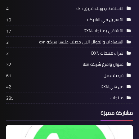
الاستقطاب وبناء فريق dxn
4
التسجيل في الشركه
10
التشافي بمننجات DXN
17
الشهادات والجوائز التي حصلت عليها شركة dxn
3
شراء منتجات DXN
2
عنوان وافرع شركة dxn
32
فرصة عمل
61
من هي DXN
42
منتجات
285
مشاركة مميزة