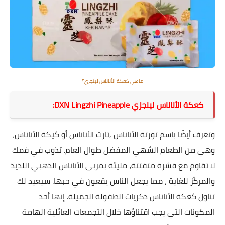
ماهي ‪كعكة الأناناس لينجزي؟
كعكة الأناناس لينجزي DXN Lingzhi Pineapple:
وتعرف أيضًا باسم تورتة الأناناس ,تارت الأناناس أو كيكة الأناناس،
وهي من الطعام الشهي المفضل طوال العام. تذوب في فمك
لا تقاوم مع قشرة متفتتة، مليئة بمربى الأناناس الذهبي اللذيذ
والمركّز للغاية ، مما يجعل الناس يقعون في حبها. سيعيد لك
تناول كعكة الأناناس ذكريات الطفولة الجميلة. إنها أحد
المكونات التي يجب اقتناؤها خلال التجمعات العائلية الهامة