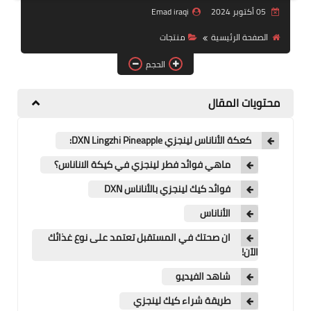
05 أكتوبر 2024
Emad iraqi
منتجات
الصفحة الرئيسية
منتجات
تعرف على DXN
الحجم
تجارب شفاء
محتويات المقال
النظام المالي
كعكة الأناناس لينجزي DXN Lingzhi Pineapple:
ماهي فوائد فطر لينجزي في كيكة الاناناس؟
فوائد كيك لينجزي بالأناناس DXN
الأناناس
ان صحتك في المستقبل تعتمد على نوع غذائك
الآن!
شاهد الفيديو
طريقة شراء كيك لينجزي