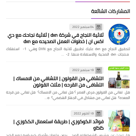
المشاركات الشائعة
04 سبتمبر 2022
ثلاثية النجاح في شركة dxn | ثلاثية نجاحك مع دي
اكس ان | خطوات العمل الصحيحه مع dxn
لتحقيق النجاح مع dxn عليك تطبيق ثلاثية النجاح مع DXN وهي: 1- استهلاك
منتجات dxn الصحية والاستفادة منها. 2- …
19 سبتمبر 2022
التشافي من القولون | التشافي من الامساك |
التشافي من القرحه | مثلث القولون
هل تعاني من القولون مرض العصر ؟ هل تعاني من الامساك؟ هل تعاني من قرحة
المعده؟ هل تعاني من مشاكل في الجهاز الهضمي؟ ه…
19 أكتوبر 2022
فوائد الكوكوزي | طريقة استعمال الككوزي |
كاكاو
هل تبحث عن مشروب الشوكولاته الصحي بدون ملونات وأصباغ كيمياوية تنفع الكبد