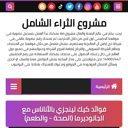
بحث هذه
مشروع الثراء الشامل
المدونة
نرحب بكم في عالم الصحة والمال مشروع dxn يمكنك بدأ العمل بتسجيل عضوية في
موقعنا الدكسني اون لاين من خلال الانترنيت ثم نمنحك رقم عضوية عالمي في
الإلكتروني
شركة دي إكس أن الماليزية وستتعرف بشكل مفصل من خلال موقعنا عن المنتجات
ونظام الشركة التسويقي والارباح إضافة لفروع الشركة وعنواينهم في جميع دول
العالم في حال رغبتك الحصول على منتجات يمكنك الاستفادة من رقم التخفيض
149002447 نحن متواجدين على مدار الساعه يمكن التواصل معنا واتساب او احدى
وسائل الاتصال الموجوده في الموقع وندعوك للاشتراك بقناتنا على اليوتيوب
الرئيسية
التسجيل في الشركه
فوائد كيك لينجزي بالأناناس مع
عناوين شركة dxn
الجانوديرما (الصحة - والطعم)
فرصة عمل