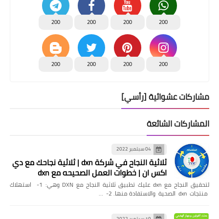
200
200
200
200
200
200
200
200
مشاركات عشوائية [رأسي]
المشاركات الشائعة
04 سبتمبر 2022
ثلاثية النجاح في شركة dxn | ثلاثية نجاحك مع دي
اكس ان | خطوات العمل الصحيحه مع dxn
لتحقيق النجاح مع dxn عليك تطبيق ثلاثية النجاح مع DXN وهي: 1- استهلاك
منتجات dxn الصحية والاستفادة منها. 2- …
19 سبتمبر 2022