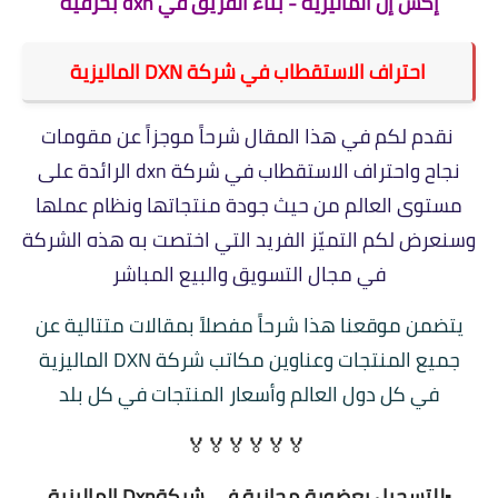
إكس إن الماليزية - بناء الفريق في dxn بحرفية
احتراف الاستقطاب في شركة DXN الماليزية
نقدم لكم في هذا المقال شرحاً موجزاً عن مقومات
نجاح واحتراف الاستقطاب في شركة dxn الرائدة على
مستوى العالم من حيث جودة منتجاتها ونظام عملها
وسنعرض لكم التميّز الفريد التي اختصت به هذه الشركة
في مجال التسويق والبيع المباشر
يتضمن موقعنا هذا شرحاً مفصلاً بمقالات متتالية عن
جميع المنتجات وعناوين مكاتب شركة DXN الماليزية
في كل دول العالم وأسعار المنتجات في كل بلد
🏅🏅🏅🏅🏅🏅
▪️للتسجيل بعضوية مجانية في شركةDxn الماليزية