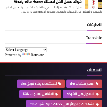
فوائد عسل الخل لصحتك Vinaigrette Honey
هل تريد تقوية جهازك المناعي وتنضيف الشرايين وتحسين الجنس
والهضم والتخلص من الإمساك والقولون وتقوية الذاكرة وتعزيز ادائك…
التعليقات
Translate
Powered by
Translate
التسميات
أسعار منتجات dxn
الاستقطاب وبناء فريق dxn
التسجيل في الشركه
التشافي بمننجات DXN
الشهادات والجوائز التي حصلت عليها شركة dxn