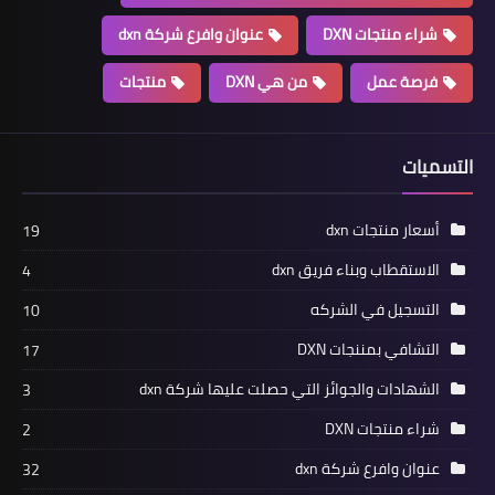
شراء منتجات DXN
عنوان وافرع شركة dxn
فرصة عمل
من هي DXN
منتجات
التسميات
أسعار منتجات dxn
19
الاستقطاب وبناء فريق dxn
4
التسجيل في الشركه
10
التشافي بمننجات DXN
17
الشهادات والجوائز التي حصلت عليها شركة dxn
3
شراء منتجات DXN
2
عنوان وافرع شركة dxn
32