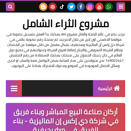
بحث هذه
مشروع الثراء الشامل
المدونة
نرحب بكم في عالم الصحة والمال مشروع dxn يمكنك بدأ العمل بتسجيل عضوية في
موقعنا الدكسني اون لاين من خلال الانترنيت ثم نمنحك رقم عضوية عالمي في
الإلكتروني
شركة دي إكس أن الماليزية وستتعرف بشكل مفصل من خلال موقعنا عن المنتجات
ونظام الشركة التسويقي والارباح إضافة لفروع الشركة وعنواينهم في جميع دول
العالم في حال رغبتك الحصول على منتجات يمكنك الاستفادة من رقم التخفيض
149002447 نحن متواجدين على مدار الساعه يمكن التواصل معنا واتساب او احدى
وسائل الاتصال الموجوده في الموقع وندعوك للاشتراك بقناتنا على اليوتيوب
الرئيسية
التسجيل في الشركه
أركان صناعة البيع المباشر وبناء فريق
عناوين شركة dxn
في شركة دي إكس إن الماليزية - بناء
الفريق في dxn بحرفية
فرصة عمل