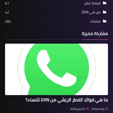
فرصة عمل
61
من هي DXN
42
منتجات
285
مشاركة مميزة
ما هي فوائد الفطر الريشي من DXN للنساء؟
Emad iraqi
05 مايو 2026