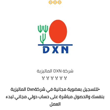
🔴🔴🔴
شركة DXN الماليزية
🏅🏅🏅🏅🏅🏅
▪️للتسجيل بعضوية مجانية في شركةDxn الماليزية
بنفسك والحصول مباشرة على حساب دولي مجاني لبدء
العمل