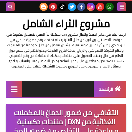
بحث هذه
مشروع الثراء الشامل
المدونة
نرحب بكم في عالم الصحة والمال مشروع dxn يمكنك بدأ العمل بتسجيل عضوية في
موقعنا الدكسني اون لاين من خلال الانترنيت ثم نمنحك رقم عضوية عالمي في
الإلكتروني
شركة دي إكس أن الماليزية وستتعرف بشكل مفصل من خلال موقعنا عن المنتجات
ونظام الشركة التسويقي والارباح إضافة لفروع الشركة وعنواينهم في جميع دول
العالم في حال رغبتك الحصول على منتجات يمكنك الاستفادة من رقم التخفيض
149002447 نحن متواجدين على مدار الساعه يمكن التواصل معنا واتساب او احدى
وسائل الاتصال الموجوده في الموقع وندعوك للاشتراك بقناتنا على اليوتيوب
الرئيسية
التسجيل في الشركه
التشافي من ضمور الدماغ بالمكملات
عناوين شركة dxn
الغذائية من DXN | منتجات دكسنية
مساعدة على التخلص من ضمور المخ
فرصة عمل