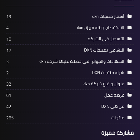
أسعار منتجات dxn
19
الاستقطاب وبناء فريق dxn
4
التسجيل في الشركه
10
التشافي بمننجات DXN
17
الشهادات والجوائز التي حصلت عليها شركة dxn
3
شراء منتجات DXN
2
عنوان وافرع شركة dxn
32
فرصة عمل
61
من هي DXN
42
منتجات
285
مشاركة مميزة