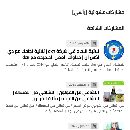
مشاركات عشوائية [رأسي]
المشاركات الشائعة
04 سبتمبر 2022
ثلاثية النجاح في شركة dxn | ثلاثية نجاحك مع دي
اكس ان | خطوات العمل الصحيحه مع dxn
لتحقيق النجاح مع dxn عليك تطبيق ثلاثية النجاح مع DXN وهي: 1- استهلاك
منتجات dxn الصحية والاستفادة منها. 2- …
19 سبتمبر 2022
التشافي من القولون | التشافي من الامساك |
التشافي من القرحه | مثلث القولون
هل تعاني من القولون مرض العصر ؟ هل تعاني من الامساك؟ هل تعاني من قرحة
المعده؟ هل تعاني من مشاكل في الجهاز الهضمي؟ ه…
19 أكتوبر 2022