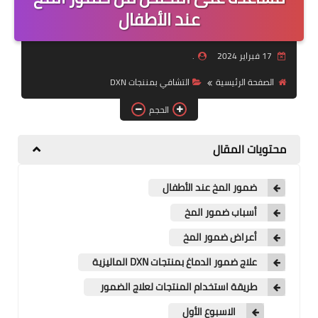
عند الأطفال
منتجات
تعرف على DXN
17 فبراير 2024
.
تجارب شفاء
الصفحة الرئيسية
التشافي بمننجات DXN
الحجم
النظام المالي
محتويات المقال
ضمور المخ عند الأطفال
أسباب ضمور المخ
أعراض ضمور المخ
علاج ضمور الدماغ بمنتجات DXN الماليزية
طريقة استخدام المنتجات لعلاج الضمور
الاسبوع الأول