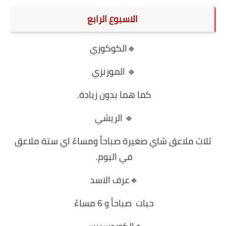
الاسبوع الرابع
🔹الكوكوزي
🔹 المورنزي
كما هما بدون زيادة.
🔹 الريشي
ثلاث ملاعق شاي صغيرة صباحاً ومساءً اي ستة ملاعق
في اليوم.
🔹عرف الاسد
حبات صباحاً و 6 مساءً