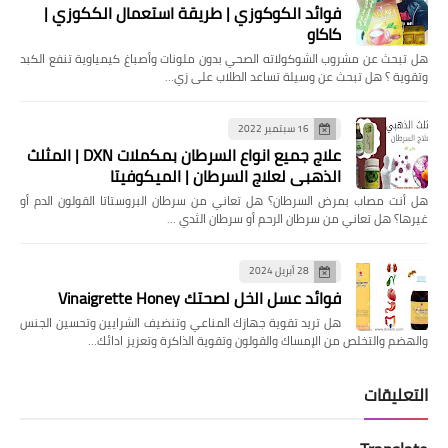
فوائد الكوكوزي | طريقة استعمال الككوزي |
كاكاو
هل تبحث عن مشروب الشوكولاته الصحي بدون ملونات وأصباغ كيمياوية تنفع الكبد
وتقوية ؟ هل تبحث عن وسيلة تساعد الطلاب على زي…
16 سبتمبر 2022
علاج جميع انواع السرطان بمكملات DXN | المثلث
الذهبي لعلاج السرطان | الميكوفيتا
هل ‏أنت مصاب بمرض السرطان؟ هل تعاني من سرطان البروستاتا القولون الدم أو
غيرها؟ ‏هل تعاني من سرطان الرحم أو سرطان الثدي …
28 أبريل 2024
فوائد عسل الخل لصحتك Vinaigrette Honey
هل تريد تقوية جهازك المناعي وتنضيف الشرايين وتحسين الجنس
والهضم والتخلص من الإمساك والقولون وتقوية الذاكرة وتعزيز ادائك…
التعليقات