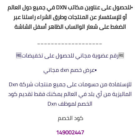
▪️للحصول على عناوين مكاتب DXN في جميع دول العالم
أو للإستفسار عن المنتجات وطرق الشراء راسلنا عبر
الضغط على شعار الواتساب الظاهر أسفل الشاشة
___________________
🆓
⁩رقم عضوية مجاني للحصول على تخفيضات🆓⁩
▪️عرض خصم dxn مجاني
للإستفادة من حسومات على جميع منتجات شركة Dxn
الماليزية من أي بلد في العالم يمكنك فقط تقديم كود
الخصم لموظف Dxn
كود الخصم
149002447