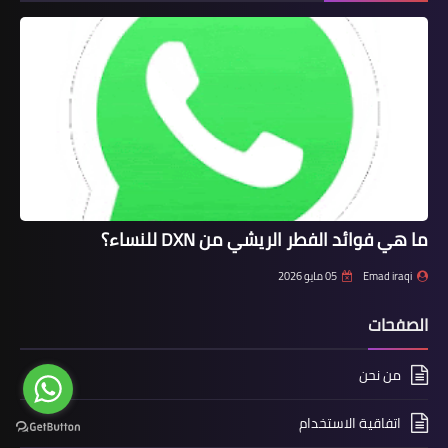
ما هي فوائد الفطر الريشي من DXN للنساء؟
Emad iraqi
05 مايو 2026
الصفحات
من نحن
اتفاقية الاستخدام