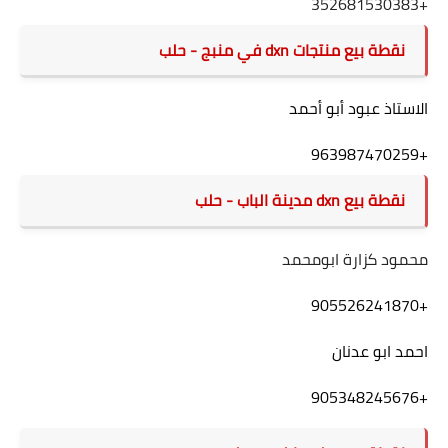
352681530383
+
نقطة بيع منتجات dxn في منبج - حلب
الاستاذ عبود أبو أحمد
+963987470259
نقطة
بيع
dxn مدينة الباب - حلب
محمود كزارة ابومحمد
+905526241870
احمد ابو عدنان
+905348245676