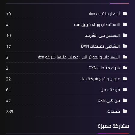
أسعار منتجات dxn
19
الاستقطاب وبناء فريق dxn
4
التسجيل في الشركه
10
التشافي بمننجات DXN
17
الشهادات والجوائز التي حصلت عليها شركة dxn
3
شراء منتجات DXN
2
عنوان وافرع شركة dxn
32
فرصة عمل
61
من هي DXN
42
منتجات
285
مشاركة مميزة