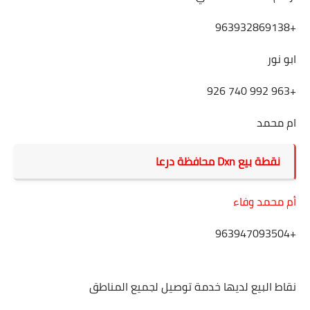
+963932869138
ابو نور
+963 992 740 926
ام محمد
نقطة بيع Dxn محافظة درعا
أم محمد وفاء
+963947093504
نقاط البيع لديها خدمة توصيل لجميع المناطق