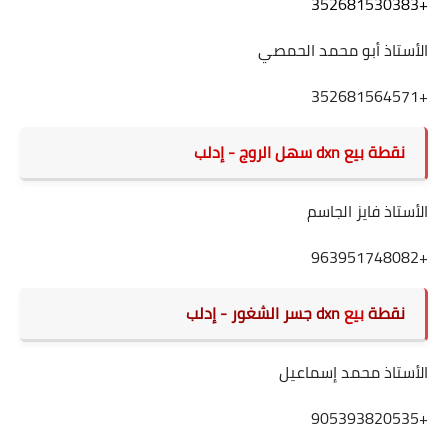
+352681530383
الأستاذ أبو محمد الحمصي
+352681564571
نقطة
بيع
dxn
سهل الروج - إدلب
الأستاذ فايز الجاسم
+963951748082
نقطة
بيع
dxn جسر الشغور
- إدلب
الأستاذ محمد إسماعيل
+905393820535