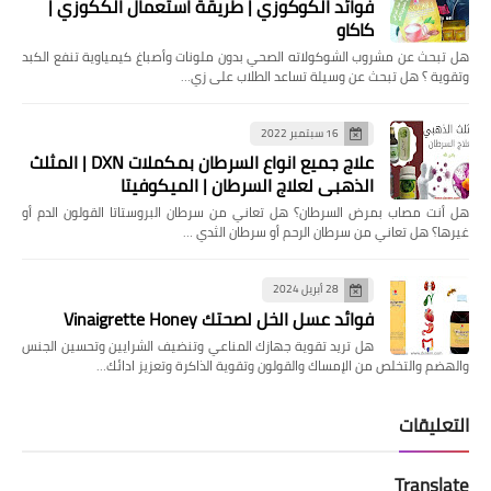
فوائد الكوكوزي | طريقة استعمال الككوزي |
كاكاو
هل تبحث عن مشروب الشوكولاته الصحي بدون ملونات وأصباغ كيمياوية تنفع الكبد
وتقوية ؟ هل تبحث عن وسيلة تساعد الطلاب على زي…
16 سبتمبر 2022
علاج جميع انواع السرطان بمكملات DXN | المثلث
الذهبي لعلاج السرطان | الميكوفيتا
هل ‏أنت مصاب بمرض السرطان؟ هل تعاني من سرطان البروستاتا القولون الدم أو
غيرها؟ ‏هل تعاني من سرطان الرحم أو سرطان الثدي …
28 أبريل 2024
فوائد عسل الخل لصحتك Vinaigrette Honey
هل تريد تقوية جهازك المناعي وتنضيف الشرايين وتحسين الجنس
والهضم والتخلص من الإمساك والقولون وتقوية الذاكرة وتعزيز ادائك…
التعليقات
Translate