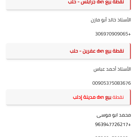
نقطة
بيع
dxn جرابلس
- حلب
الأستاذ خالد أبو مازن
+306970909065
نقطة
بيع
dxn عفرين
- حلب
الأستاذ أحمد عباس
00905375083676
نقطة
بيع
dxn
مدينة إدلب
محمد ابو موسى
+963947726217