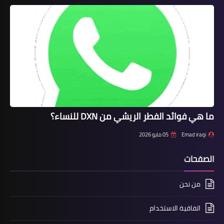
ما هي فوائد الفطر الريشي من DXN للنساء؟
Emad iraqi
05 مايو 2026
الصفحات
من نحن
اتفاقية الاستخدام