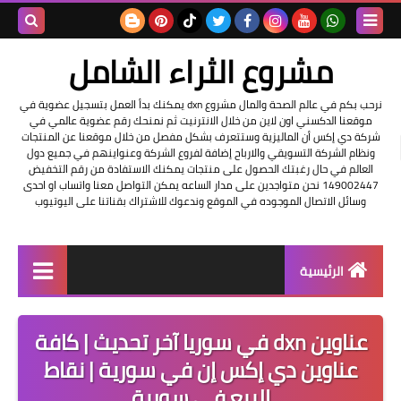
بحث هذه
مشروع الثراء الشامل
المدونة
نرحب بكم في عالم الصحة والمال مشروع dxn يمكنك بدأ العمل بتسجيل عضوية في
موقعنا الدكسني اون لاين من خلال الانترنيت ثم نمنحك رقم عضوية عالمي في
الإلكتروني
شركة دي إكس أن الماليزية وستتعرف بشكل مفصل من خلال موقعنا عن المنتجات
ونظام الشركة التسويقي والارباح إضافة لفروع الشركة وعنواينهم في جميع دول
العالم في حال رغبتك الحصول على منتجات يمكنك الاستفادة من رقم التخفيض
149002447 نحن متواجدين على مدار الساعه يمكن التواصل معنا واتساب او احدى
وسائل الاتصال الموجوده في الموقع وندعوك للاشتراك بقناتنا على اليوتيوب
الرئيسية
التسجيل في الشركه
عناوين dxn في سوريا آخر تحديث | كافة
عناوين شركة dxn
عناوين دي إكس إن في سورية | نقاط
البيع في سورية
فرصة عمل