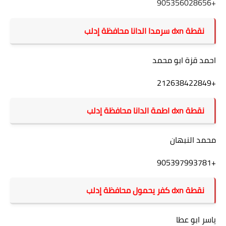
+905356028656
نقطة dxn سرمدا الدانا محافظة إدلب
احمد قزة ابو محمد
+212638422849
نقطة dxn اطمة
الدانا محافظة إدلب
محمد النبهان
+905397993781
نقطة dxn كفر يحمول
محافظة
إدلب
ياسر ابو عطا