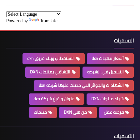
Powered by
Translate
التسميات
أسعار منتجات dxn
الاستقطاب وبناء فريق dxn
التسجيل في الشركه
التشافي بمننجات DXN
الشهادات والجوائز التي حصلت عليها شركة dxn
شراء منتجات DXN
عنوان وافرع شركة dxn
فرصة عمل
من هي DXN
منتجات
التسميات