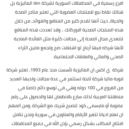
افرع رسمية في المحافظات السورية لشركة dxn الماليزية بل
هنالك نقاط بيع للمنتجات العضوية التي تعتبر متاجر الصحة
والحياة، حيث أنها تقدم كثير من المنافع والفوائد، من خلال
هذه المنتجات الصحية الاوركانك .. وقد تعددت هذه المنافع
لتتعدى مجال الصحة إلى مجالات كثيرة مثل الفائدة المادية
لأنها شركه فيها أرباح لو اشتغلت صح وتجمع مابين الثراء
الصحي والمالي والعلاقات الاجتماعية.
شركة ي اكس ان الماليزية تأسست منذ عام 1993، تعتبر شركة
قوية ماليا شركة ثابتة تستثمر في عدة مجالات ولديها العديد
من الفروع في 100 دوله وهي في توسع دائم خاصتا في
منطقتنا العربية لذلك سارع بالانظمان لها والحصول على رقم
عضوية أو مايسمى كود لتصبح شريك مع الشركة. ومن المهم
ان تعلم احيانا تتغير الأرقام والعناوين في سورية ونحن نتامل
افتتاح المكاتب بشكل رسمي بإذن الله في جميع المحافظات.