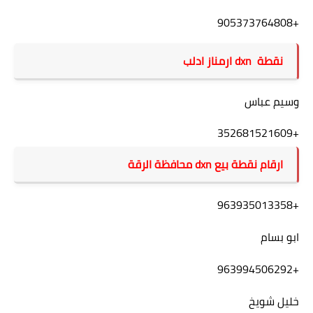
+905373764808
نقطة dxn ارمناز ادلب
وسيم عباس
+352681521609
ارقام نقطة بيع dxn محافظة الرقة
+963935013358
ابو بسام
+963994506292
خليل شويخ