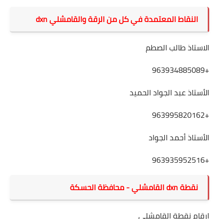
النقاط المعتمدة في كل من الرقة والقامشلي dxn
الاستاذ طالب الصطم
+963934885089
الأستاذ عبد الجواد الحميد
+963995820162
الأستاذ أحمد الجواد
+963935952516
نقطة dxn القامشلي - محافظة الحسكة
ارقام نقطة القامشلي