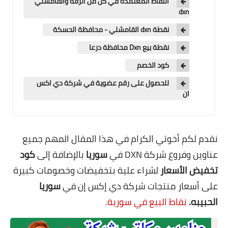
النقاط المعتمدة في كل من الرقة والقامشلي
dxn
نقطة dxn القامشلي - محافظة الحسكة
نقطة بيع Dxn محافظة درعا
كود الخصم
للحصول على رقم عضوية في شركة دي اكس
ان
نقدم لكم أخوتي الكرام في هذا المقال المهم جميع
عناوين وفروع شركة DXN في
سوريا
بالإضافة إلى
كود
تخفيض الأسعار
لشراء علية بتخفيضات وخصومات كبيرة
على أسعار منتجات شركة دي إكس إن في
سوريا
الحبيبه.
نقاط البيع في سورية
.