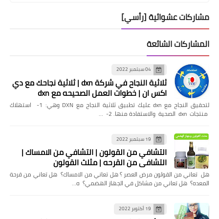
مشاركات عشوائية [رأسي]
المشاركات الشائعة
04 سبتمبر 2022
ثلاثية النجاح في شركة dxn | ثلاثية نجاحك مع دي
اكس ان | خطوات العمل الصحيحه مع dxn
لتحقيق النجاح مع dxn عليك تطبيق ثلاثية النجاح مع DXN وهي: 1- استهلاك
منتجات dxn الصحية والاستفادة منها. 2- …
19 سبتمبر 2022
التشافي من القولون | التشافي من الامساك |
التشافي من القرحه | مثلث القولون
هل تعاني من القولون مرض العصر ؟ هل تعاني من الامساك؟ هل تعاني من قرحة
المعده؟ هل تعاني من مشاكل في الجهاز الهضمي؟ ه…
19 أكتوبر 2022