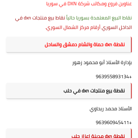
عناوين فروع ومكاتب شركة DXN في سوريا
نقاط البيع المعتمدة بسوريا حالياً
نقاط بيع منتجات dxn في
الداخل السوري
أرقام مركز الشمال السوري.
نقطة dxn حماة والشام دمشق والساحل
بإدارة الأستاذ أبو محمود زهور
963955893134
+
نقطة بيع منتجات dxn في حلب
الأستاذ محمد ريحاوي
+963960945411
نقطة dxn
مدينة اعزاز حلب