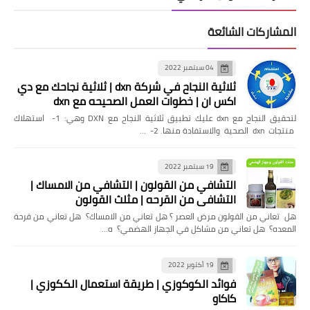
المشاركات الشائعة
04 سبتمبر 2022
ثلاثية النجاح في شركة dxn | ثلاثية نجاحك مع دي
اكس ان | خطوات العمل الصحيحه مع dxn
لتحقيق النجاح مع dxn عليك تطبيق ثلاثية النجاح مع DXN وهي: 1- استهلاك
منتجات dxn الصحية والاستفادة منها. 2- …
19 سبتمبر 2022
التشافي من القولون | التشافي من الامساك |
التشافي من القرحه | مثلث القولون
هل تعاني من القولون مرض العصر ؟ هل تعاني من الامساك؟ هل تعاني من قرحة
المعده؟ هل تعاني من مشاكل في الجهاز الهضمي؟ ه…
19 أكتوبر 2022
فوائد الكوكوزي | طريقة استعمال الككوزي |
كاكاو