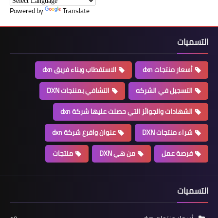
Powered by
Translate
التسميات
أسعار منتجات dxn
الاستقطاب وبناء فريق dxn
التسجيل في الشركه
التشافي بمننجات DXN
الشهادات والجوائز التي حصلت عليها شركة dxn
شراء منتجات DXN
عنوان وافرع شركة dxn
فرصة عمل
من هي DXN
منتجات
التسميات