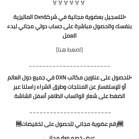
🏅🏅🏅🏅🏅🏅
▪️للتسجيل بعضوية مجانية في شركةDxn الماليزية
بنفسك والحصول مباشرة على حساب دولي مجاني لبدء
العمل
[اضغط هنا]
________________________
▪️للحصول على عناوين مكاتب DXN في جميع دول العالم
أو للإستفسار عن المنتجات وطرق الشراء راسلنا عبر
الضغط على شعار الواتساب الظاهر أسفل الشاشة
________________________
🆓⁩رقم عضوية مجاني للحصول على تخفيضات🆓⁩
عرض خصم dxn مجاني