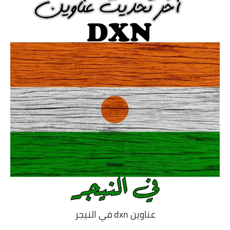
عناوين dxn في النيجر