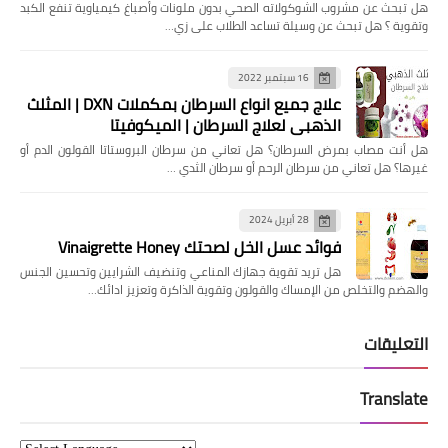
هل تبحث عن مشروب الشوكولاته الصحي بدون ملونات وأصباغ كيمياوية تنفع الكبد
وتقوية ؟ هل تبحث عن وسيلة تساعد الطلاب على زي…
16 سبتمبر 2022
علاج جميع انواع السرطان بمكملات DXN | المثلث
الذهبي لعلاج السرطان | الميكوفيتا
هل ‏أنت مصاب بمرض السرطان؟ هل تعاني من سرطان البروستاتا القولون الدم أو
غيرها؟ ‏هل تعاني من سرطان الرحم أو سرطان الثدي …
28 أبريل 2024
فوائد عسل الخل لصحتك Vinaigrette Honey
هل تريد تقوية جهازك المناعي وتنضيف الشرايين وتحسين الجنس
والهضم والتخلص من الإمساك والقولون وتقوية الذاكرة وتعزيز ادائك…
التعليقات
Translate