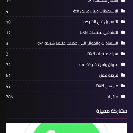
أسعار منتجات dxn
19
الاستقطاب وبناء فريق dxn
4
التسجيل في الشركه
10
التشافي بمننجات DXN
17
الشهادات والجوائز التي حصلت عليها شركة dxn
3
شراء منتجات DXN
2
عنوان وافرع شركة dxn
32
فرصة عمل
61
من هي DXN
42
منتجات
285
مشاركة مميزة