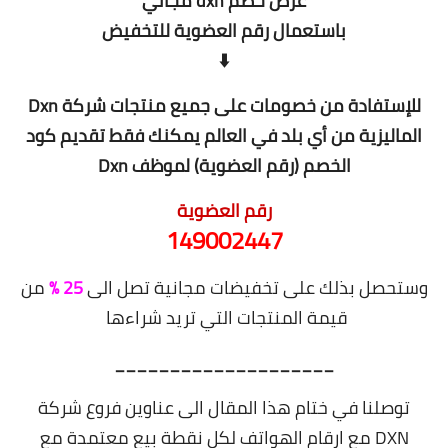
عرض خصم dxn مجاني
باستعمال رقم العضوية للتخفيض
⬇️
للإستفادة من خصومات على جميع منتجات شركة Dxn
الماليزية من أي بلد في العالم يمكنك فقط تقديم كود
الخصم (رقم العضوية) لموظف Dxn
رقم العضوية
149002447
وستحصل بذلك على تخفيضات مجانية تصل الى
25 %
من
قيمة المنتجات التي تريد شراءها
____________________
توصلنا في ختام هذا المقال الى عناوين فروع شركة
DXN مع ارقام الهواتف لكل نقطة بيع معتمدة مع