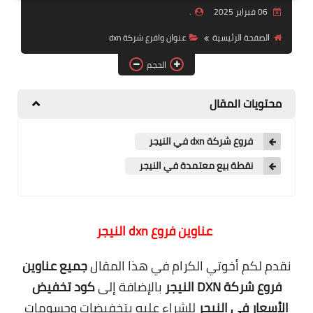
06 فبراير 2025
.
منتجات
الصفحة الرئيسية
عنوان وافرع شركة dxn
تعرف على DXN
الحجم
تجارب شفاء
محتويات المقال
النظام المالي
فروع شركة dxn في النيجر
نقطة بيع معتمدة في النيجر
عناوين فروع dxn النيجر
نقدم لكم أخوتي الكرام في هذا المقال
جميع عناوين
فروع شركة DXN النيجر
بالإضافة إلى
كود تخفيض
الأسعار في النيجر
للشراء عليه بتخفيضات وحسومات