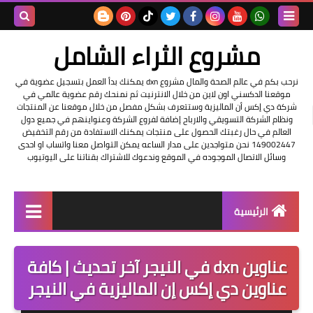
بحث هذه
مشروع الثراء الشامل
المدونة
نرحب بكم في عالم الصحة والمال مشروع dxn يمكنك بدأ العمل بتسجيل عضوية في
موقعنا الدكسني اون لاين من خلال الانترنيت ثم نمنحك رقم عضوية عالمي في
الإلكتروني
شركة دي إكس أن الماليزية وستتعرف بشكل مفصل من خلال موقعنا عن المنتجات
ونظام الشركة التسويقي والارباح إضافة لفروع الشركة وعنواينهم في جميع دول
العالم في حال رغبتك الحصول على منتجات يمكنك الاستفادة من رقم التخفيض
149002447 نحن متواجدين على مدار الساعه يمكن التواصل معنا واتساب او احدى
وسائل الاتصال الموجوده في الموقع وندعوك للاشتراك بقناتنا على اليوتيوب
الرئيسية
التسجيل في الشركه
عناوين dxn في النيجر آخر تحديث | كافة
عناوين شركة dxn
عناوين دي إكس إن الماليزية في النيجر
فرصة عمل