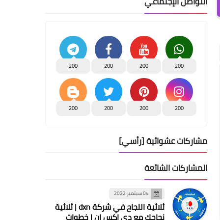
التواصل الإجتماعي
200
200
200
200
200
200
200
200
مشاركات عشوائية [رأسي]
المشاركات الشائعة
04 سبتمبر 2022
ثلاثية النجاح في شركة dxn | ثلاثية
نجاحك مع دي اكس ان | خطوات