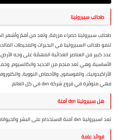
طحالب سبيرولينا
طحالب سبيرولينا خضراء مزرقة، وتعد من أهمّ وأشهر المك
عدد كبير من العناصر الغذائية المهمّة على وجه الأرض، 
الأساسية. وهي تعد منجم من الحديد والكالسيوم، وحمض
الأراكيدونيك، والفوسفور، والأحماض النووية،
والكلوروف
فهي متوفّرة في فروع شركة dxn في كل العالم.
هل سبيرولينا dxn آمنة
تعد اسبيرولينا dxn آمنة الاستخدام على البشر والحيوانات وآمنة جدا على من يأخذ الادوية.ونحن نقصد سبيرولينا dxn لاغير.
فوائد عامة