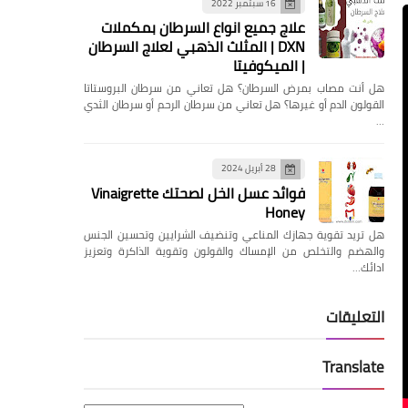
16 سبتمبر 2022
علاج جميع انواع السرطان بمكملات
DXN | المثلث الذهبي لعلاج السرطان
| الميكوفيتا
هل ‏أنت مصاب بمرض السرطان؟ هل تعاني من سرطان البروستاتا
القولون الدم أو غيرها؟ ‏هل تعاني من سرطان الرحم أو سرطان الثدي
…
28 أبريل 2024
فوائد عسل الخل لصحتك Vinaigrette
Honey
هل تريد تقوية جهازك المناعي وتنضيف الشرايين وتحسين الجنس
والهضم والتخلص من الإمساك والقولون وتقوية الذاكرة وتعزيز
ادائك…
التعليقات
Translate