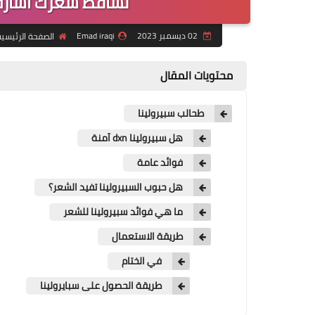
تساقط شعرك اشار
02 ديسمبر 2023
Emad iraqi
الصفحة الرئيسي
محتويات المقال
طحالب سبيرولينا
هل سبيرولينا dxn آمنة
فوائد عامة
هل حبوب السبيرولينا تفيد الشعر؟
ما هي فوائد سبيرولينا للشعر
طريقة الاستعمال
في الختام
طريقة الحصول على سبايرولينا