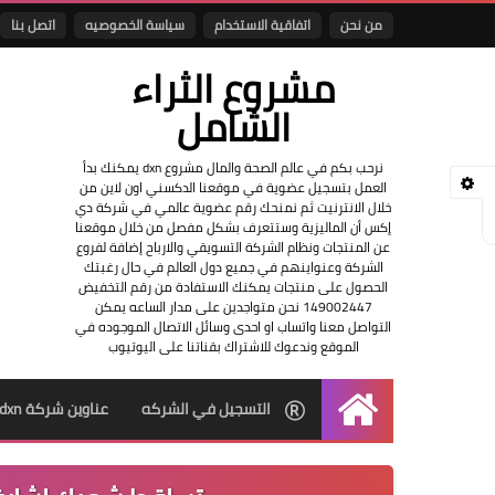
من نحن
اتفاقية الاستخدام
سياسة الخصوصيه
اتصل بنا
مشروع الثراء
الشامل
نرحب بكم في عالم الصحة والمال مشروع dxn يمكنك بدأ
العمل بتسجيل عضوية في موقعنا الدكسني اون لاين من
خلال الانترنيت ثم نمنحك رقم عضوية عالمي في شركة دي
إكس أن الماليزية وستتعرف بشكل مفصل من خلال موقعنا
عن المنتجات ونظام الشركة التسويقي والارباح إضافة لفروع
الشركة وعنواينهم في جميع دول العالم في حال رغبتك
الحصول على منتجات يمكنك الاستفادة من رقم التخفيض
149002447 نحن متواجدين على مدار الساعه يمكن
التواصل معنا واتساب او احدى وسائل الاتصال الموجوده في
الموقع وندعوك للاشتراك بقناتنا على اليوتيوب
التسجيل في الشركه
عناوين شركة dxn
الرئيسية