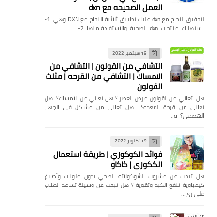
العمل الصحيحه مع dxn
لتحقيق النجاح مع dxn عليك تطبيق ثلاثية النجاح مع DXN وهي: 1-
استهلاك منتجات dxn الصحية والاستفادة منها. 2- …
19 سبتمبر 2022
التشافي من القولون | التشافي من
الامساك | التشافي من القرحه | مثلث
القولون
هل تعاني من القولون مرض العصر ؟ هل تعاني من الامساك؟ هل
تعاني من قرحة المعده؟ هل تعاني من مشاكل في الجهاز
الهضمي؟ ه…
19 أكتوبر 2022
فوائد الكوكوزي | طريقة استعمال
الككوزي | كاكاو
هل تبحث عن مشروب الشوكولاته الصحي بدون ملونات وأصباغ
كيمياوية تنفع الكبد وتقوية ؟ هل تبحث عن وسيلة تساعد الطلاب
على زي…