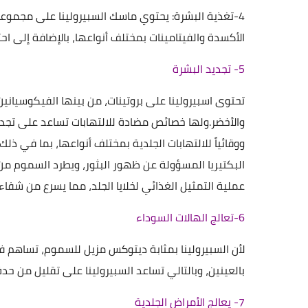
4-تغذية البشرة: يحتوي ماسك السبيرولينا على مجموع
الأكسدة والفيتامينات بمختلف أنواعها، بالإضافة إلى احتو
5- تجديد البشرة
والأخضر.ولها خصائص مضادة للالتهابات تساعد على تجديد الخ
ووقائياً للالتهابات الجلدية بمختلف أنواعها، بما في ذل
البكتيريا المسؤولة عن ظهور البثور، ويطرد السموم من
عملية التمثيل الغذائي لخلايا الجلد، مما يسرع من شفاء 
6-تعالج الهالات السوداء
لأن السبيرولينا بمثابة ديتوكس مزيل للسموم، تساهم ف
بالعينين، وبالتالي تساعد السبيرولينا على تقليل من حدة
7- يعالج الأمراض الجلدية