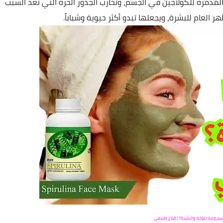
المدمرة للكولاجين في الجسم، وتحارب الجذور الحرة التي تعدّ السبب
العام للبشرة، ويجعلها تبدو أكثر حيوية وشباباً.
سبيرولينا للوجه والبشرة؟ | قناع طبيعي