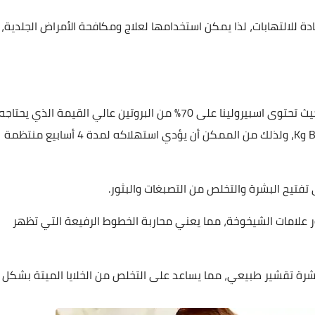
ة للالتهابات، لذا يمكن استخدامها لعلاج ومكافحة الأمراض الجلدية،
الاستخدام المنتظم للسبيرولينا يعالج الاظافر ويقويها، حيث تحتوى اسبيرولينا على 70٪ من البروتين عالي القيمة الذي يحتاجه
الجسم، وهي مصدر غني جداً بالحديد وبفيتامين A و B12 وK، ولذلك من الممكن أن يؤدي استهلاكه لمدة 4 أسابيع منتظمة
تفتيح البشرة والتخلص من التصبغات والبثور.
 علامات الشيخوخة، مما يعني محاربة الخطوط الرفيعة التي تظهر
بشرة تقشير طبيعي، مما يساعد على التخلص من الخلايا الميتة بشكل