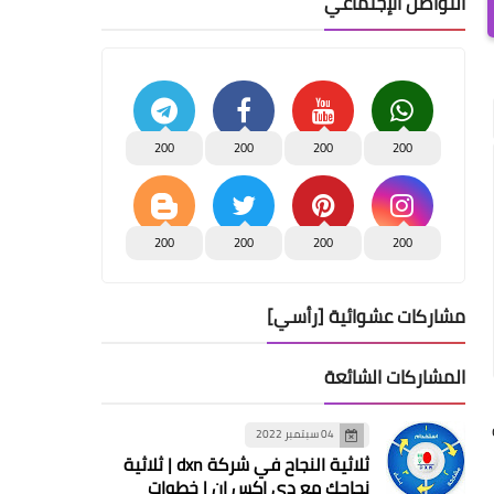
التواصل الإجتماعي
200
200
200
200
200
200
200
200
مشاركات عشوائية [رأسي]
المشاركات الشائعة
04 سبتمبر 2022
ثلاثية النجاح في شركة dxn | ثلاثية
نجاحك مع دي اكس ان | خطوات