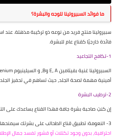
ما فوائد السبيرولينا للوجه والبشرة؟
سبيرولينا منتج فريد من نوعه ذو تركيبة مذهلة. عند ا
فائدة خارجيًا كقناع عام للبشرة.
1-تكافح التجاعيد
أمينية مهمة لصحة الجلد، حيث تساهم في تحفيز الجلد ع
إن كنتِ صاحبة بشرة جافة فهذا القناع يساعدك على ال
3- النعومة: تطبيق قناع الطحالب على بشرتك سيمنحها نعومة غير عادية.
احترافية، بدون وجود تكتلات أو قشور تفسد جمال الإطلال