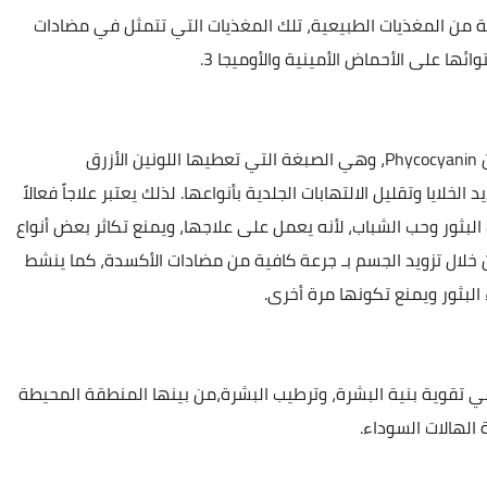
ة من المغذيات الطبيعية، تلك المغذيات التي تتمثل في مضادات
ائها على الأحماض الأمينية والأوميجا 3.
تحتوى اسبيرولينا على بروتينات، من بينها الفيكوسيانين Phycocyanin، وهي الصبغة التي تعطيها اللونين الأزرق
لايا وتقليل الالتهابات الجلدية بأنواعها. لذلك يعتبر علاجاً فعالاً
ك البثور وحب الشباب، لأنه يعمل على علاجها، ويمنع تكاثر بعض أنواع
 خلال تزويد الجسم بـ جرعة كافية من مضادات الأكسدة، كما ينشط
البثور ويمنع تكونها مرة أخرى.
ي تقوية بنية البشرة، وترطيب البشرة،من بينها المنطقة المحيطة
 الهالات السوداء.