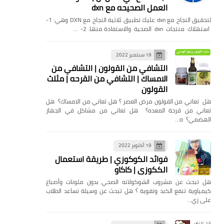
العمل الصحيحه مع dxn
لتحقيق النجاح مع dxn عليك تطبيق ثلاثية النجاح مع DXN وهي: 1-
استهلاك منتجات dxn الصحية والاستفادة منها. 2- …
19 سبتمبر 2022
التشافي من القولون | التشافي من
الامساك | التشافي من القرحه | مثلث
القولون
هل تعاني من القولون مرض العصر ؟ هل تعاني من الامساك؟ هل
تعاني من قرحة المعده؟ هل تعاني من مشاكل في الجهاز
الهضمي؟ ه…
19 أكتوبر 2022
فوائد الكوكوزي | طريقة استعمال
الككوزي | كاكاو
هل تبحث عن مشروب الشوكولاته الصحي بدون ملونات وأصباغ
كيمياوية تنفع الكبد وتقوية ؟ هل تبحث عن وسيلة تساعد الطلاب
على زي…