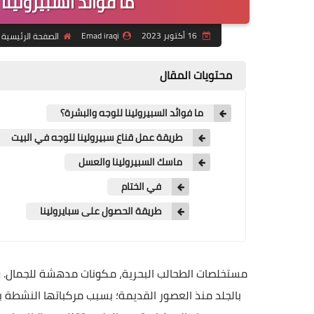
ما فوائد السبيرولينا
16 أكتوبر 2023
Emad iraqi
الصفحة الرئيسية
محتويات المقال
ما فوائد السبيرولينا للوجه والبشرة؟
طريقة عمل قناع سبيرولينا للوجه في البيت
ماسك السبيرولينا والعسل
في الختام
طريقة الحصول على سبايرولينا
مستخلصات الطحالب البحرية، مكونات مدهشة للجمال. و
بالجلد منذ العصور القديمة؛ بسبب مركباتها النشطة بي