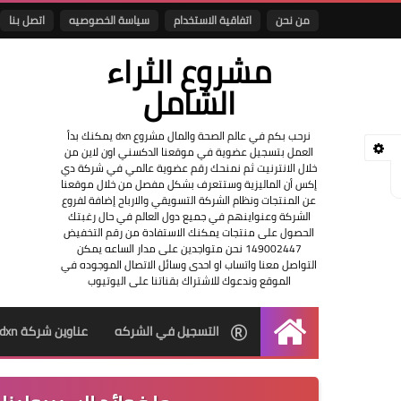
من نحن
اتفاقية الاستخدام
سياسة الخصوصيه
اتصل بنا
مشروع الثراء
الشامل
نرحب بكم في عالم الصحة والمال مشروع dxn يمكنك بدأ
العمل بتسجيل عضوية في موقعنا الدكسني اون لاين من
خلال الانترنيت ثم نمنحك رقم عضوية عالمي في شركة دي
إكس أن الماليزية وستتعرف بشكل مفصل من خلال موقعنا
عن المنتجات ونظام الشركة التسويقي والارباح إضافة لفروع
الشركة وعنواينهم في جميع دول العالم في حال رغبتك
الحصول على منتجات يمكنك الاستفادة من رقم التخفيض
149002447 نحن متواجدين على مدار الساعه يمكن
التواصل معنا واتساب او احدى وسائل الاتصال الموجوده في
الموقع وندعوك للاشتراك بقناتنا على اليوتيوب
التسجيل في الشركه
عناوين شركة dxn
الرئيسية