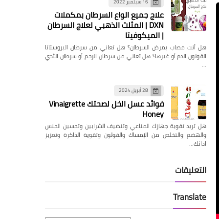
16 سبتمبر 2022
علاج جميع انواع السرطان بمكملات
DXN | المثلث الذهبي لعلاج السرطان
| الميكوفيتا
هل ‏أنت مصاب بمرض السرطان؟ هل تعاني من سرطان البروستاتا
القولون الدم أو غيرها؟ ‏هل تعاني من سرطان الرحم أو سرطان الثدي
…
28 أبريل 2024
فوائد عسل الخل لصحتك Vinaigrette
Honey
هل تريد تقوية جهازك المناعي وتنضيف الشرايين وتحسين الجنس
والهضم والتخلص من الإمساك والقولون وتقوية الذاكرة وتعزيز
ادائك…
التعليقات
Translate