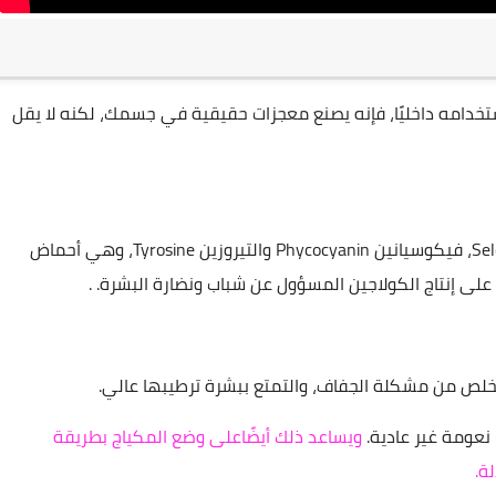
ستخدامه داخليًا، فإنه يصنع معجزات حقيقية في جسمك، لكنه لا يقل
السبيرولينا غنية بفيتامين E، A وB، و السيلينيوم Selenium، فيكوسيانين Phycocyanin والتيروزين Tyrosine، وهي أحماض
لى إنتاج الكولاجين المسؤول عن شباب ونضارة البشرة. .
تخلص من مشكلة الجفاف، والتمتع ببشرة ترطيبها عالي.
ويساعد ذلك أيضًاعلى وضع المكياج بطريقة
ة.