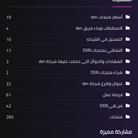
أسعار منتجات dxn
19
الاستقطاب وبناء فريق dxn
4
التسجيل في الشركه
10
التشافي بمننجات DXN
17
الشهادات والجوائز التي حصلت عليها شركة dxn
3
شراء منتجات DXN
2
عنوان وافرع شركة dxn
32
فرصة عمل
61
من هي DXN
42
منتجات
285
مشاركة مميزة