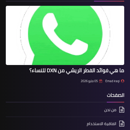
ما هي فوائد الفطر الريشي من DXN للنساء؟
Emad iraqi
05 مايو 2026
الصفحات
من نحن
اتفاقية الاستخدام