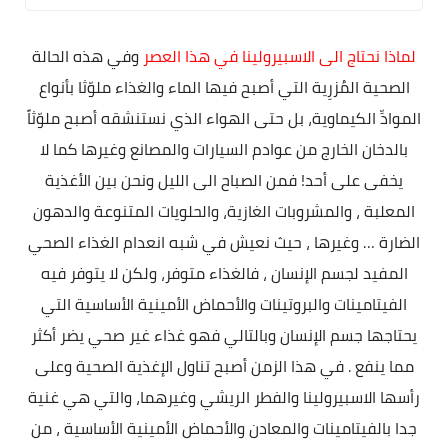
لماذا نحتاج الى الاسبيرولينا في هذا العصر
وفي هذه الحالة
الصحية المُزرِية التي أصبح فيها الماء والغذاء ملوّثا بأنواع
الموادِّ الكيماوية، بل حتى الهواء الذي نستنشقه أصبح ملوّثاً
بالدخان الخارج من عوادم السيارات والمصانع وغيرها كما لا
يخفى على أحد! فمن الصباح الى الليل ونحن بين الأغذية
المعلبة ، والمشروبات الغازية، والحلويات المتنوعة والدهون
الضارة … وغيرها ، حيث نعيش في شبه انعدام الغذاء الصحي
المفيد لجسم الإنسان ، فالغذاء متوفر، ولكن لا يتوفر فيه
الفيتامينات والبروتينات والأحماض الأمينية الأساسية التي
يحتاجها جسم الإنسان وبالتالي فهو غذاء غير صحي يضر أكثر
مما ينفع . في هذا الزمن أصبح تناول الإغذية الصحية وعلى
رأسها الاسبيرولينا والفطر الريشي وغيرهما، والتي هي غنية
جدا بالفيتامينات والمعادن والأحماض الأمينية الأساسية ، من