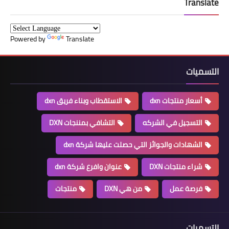
Translate
Powered by
Translate
التسميات
أسعار منتجات dxn
الاستقطاب وبناء فريق dxn
التسجيل في الشركه
التشافي بمننجات DXN
الشهادات والجوائز التي حصلت عليها شركة dxn
شراء منتجات DXN
عنوان وافرع شركة dxn
فرصة عمل
من هي DXN
منتجات
التسميات