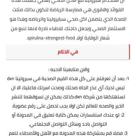
الفوائد والاقوى هي ممارسة الرياضة لتكون بذالك مثلث
الصحة الذي يتضمن اكل صحي سبايرولينا والرياضه وهذا هو
الاستثمار الصحي ويجعل حاجتك للاطباء نادرة لانها تنبع من
شعار الوقاية اولا.
strongest-food.
spirulina-
في الختام
والان متابعينا الاحبه :
1: بعد أن تعرفتم على كل هذه القيم الصحية في سبرولينا dxn
ليس لديك أي عذر اتجاه صحتك وصحت اسرتك ماعليك الا ان
تستهلكها من شركة
dxn
.كذلك يمكن ان تسوقهما لتنشر
الخير والصحه للعالم لكن اولا يجب تحصل على
رقم عضوية
.
2: لو عندك استفسارات يمكن كتابة تعليق في المدونة أو
التواصل باحد وسائل التواصل الاجتماعي.
3: فضلا قم بمشاركة هذه المدونة مع الأهل والأصدقاء لتعم