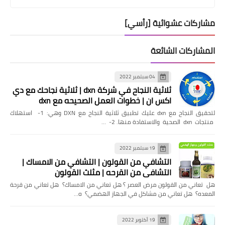
مشاركات عشوائية [رأسي]
المشاركات الشائعة
04 سبتمبر 2022
ثلاثية النجاح في شركة dxn | ثلاثية نجاحك مع دي
اكس ان | خطوات العمل الصحيحه مع dxn
لتحقيق النجاح مع dxn عليك تطبيق ثلاثية النجاح مع DXN وهي: 1- استهلاك
منتجات dxn الصحية والاستفادة منها. 2- …
19 سبتمبر 2022
التشافي من القولون | التشافي من الامساك |
التشافي من القرحه | مثلث القولون
هل تعاني من القولون مرض العصر ؟ هل تعاني من الامساك؟ هل تعاني من قرحة
المعده؟ هل تعاني من مشاكل في الجهاز الهضمي؟ ه…
19 أكتوبر 2022