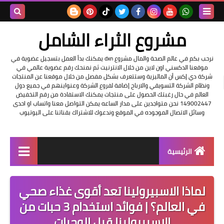
بحث هذه
مشروع الثراء الشامل
المدونة
نرحب بكم في عالم الصحة والمال مشروع dxn يمكنك بدأ العمل بتسجيل عضوية في
موقعنا الدكسني اون لاين من خلال الانترنيت ثم نمنحك رقم عضوية عالمي في
الإلكتروني
شركة دي إكس أن الماليزية وستتعرف بشكل مفصل من خلال موقعنا عن المنتجات
ونظام الشركة التسويقي والارباح إضافة لفروع الشركة وعنواينهم في جميع دول
العالم في حال رغبتك الحصول على منتجات يمكنك الاستفادة من رقم التخفيض
149002447 نحن متواجدين على مدار الساعه يمكن التواصل معنا واتساب او احدى
وسائل الاتصال الموجوده في الموقع وندعوك للاشتراك بقناتنا على اليوتيوب
الرئيسية
التسجيل في الشركه
لماذا الاسبيرولينا تعد أقوى غذاء صحي
عناوين شركة dxn
في العالم؟ | فوائد استخدام 3 حبات من
الاسبيرولينا قبل الوجبات
فرصة عمل