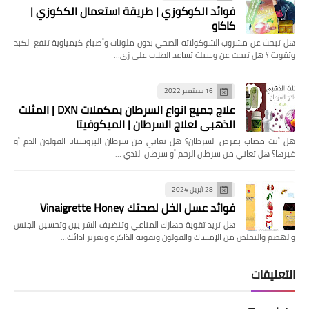
فوائد الكوكوزي | طريقة استعمال الككوزي |
كاكاو
هل تبحث عن مشروب الشوكولاته الصحي بدون ملونات وأصباغ كيمياوية تنفع الكبد
وتقوية ؟ هل تبحث عن وسيلة تساعد الطلاب على زي…
16 سبتمبر 2022
علاج جميع انواع السرطان بمكملات DXN | المثلث
الذهبي لعلاج السرطان | الميكوفيتا
هل ‏أنت مصاب بمرض السرطان؟ هل تعاني من سرطان البروستاتا القولون الدم أو
غيرها؟ ‏هل تعاني من سرطان الرحم أو سرطان الثدي …
28 أبريل 2024
فوائد عسل الخل لصحتك Vinaigrette Honey
هل تريد تقوية جهازك المناعي وتنضيف الشرايين وتحسين الجنس
والهضم والتخلص من الإمساك والقولون وتقوية الذاكرة وتعزيز ادائك…
التعليقات