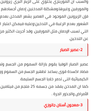
والسبب أن المورينزي يحتوي على انزيم البري زيرونين 
والمورفين وغيرها.ومشكلة المدخنين إدمان أجسادهم 
فإن الزيرونين الموجود في العصير يشعر المدخن بعدم ال
الشعور بعدم الرغبة في التدخين؛وعليه فيمكن اعتبار ال
عن التدخين.
2-عصير الصبار
عصير الصبار
الوفيا
يقوم بازالة السموم من الجسم وتط
مضاد اكسدة قوى يساعد تطهير الجسم من السموم وزياد
الكيميائية التى تدمر خلايا الجسم السليمة.
الأمراض والجذور الحرة .
3-معجون أسنان جانوزي