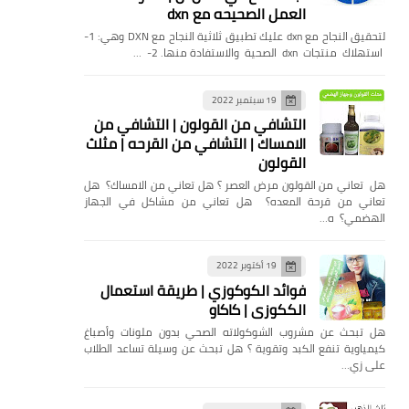
العمل الصحيحه مع dxn
لتحقيق النجاح مع dxn عليك تطبيق ثلاثية النجاح مع DXN وهي: 1-
استهلاك منتجات dxn الصحية والاستفادة منها. 2- …
19 سبتمبر 2022
التشافي من القولون | التشافي من
الامساك | التشافي من القرحه | مثلث
القولون
هل تعاني من القولون مرض العصر ؟ هل تعاني من الامساك؟ هل
تعاني من قرحة المعده؟ هل تعاني من مشاكل في الجهاز
الهضمي؟ ه…
19 أكتوبر 2022
فوائد الكوكوزي | طريقة استعمال
الككوزي | كاكاو
هل تبحث عن مشروب الشوكولاته الصحي بدون ملونات وأصباغ
كيمياوية تنفع الكبد وتقوية ؟ هل تبحث عن وسيلة تساعد الطلاب
على زي…