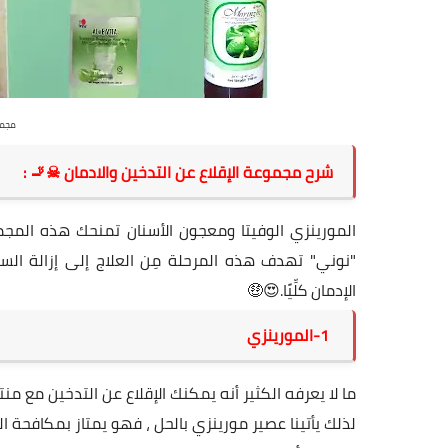
مجموع
شرح مجموعة الإقلاع عن التدخين والادمان ☠🚬 :
"نوني" تهدف هذه المرحلة مِن العلاج إلى إزالة ال
الإدمان كلِّيًا.😍🤑
1-المورينزي
لذلك يأتينا عصير
مورينزي
بالحل ، فهو يمتاز بمكافحة الت