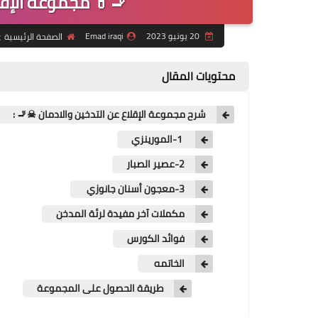
🚬💊 مجموعة الإقلا
20 يونيو 2023
Emad iraqi
الصفحة الرئيسية
محتويات المقال
شرح مجموعة الإقلاع عن التدخين والادمان ☠🚬 :
1-المورينزي
2-عصير الصبار
3-معجون أسنان جانوزي
مكملات آخر مفيدة لرئة المدخن
فوائد الكورس
الخاتمه
طريقة الحصول على المجموعة