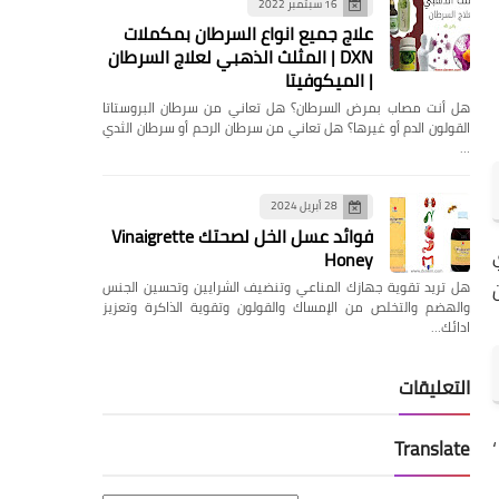
16 سبتمبر 2022
علاج جميع انواع السرطان بمكملات
DXN | المثلث الذهبي لعلاج السرطان
| الميكوفيتا
هل ‏أنت مصاب بمرض السرطان؟ هل تعاني من سرطان البروستاتا
القولون الدم أو غيرها؟ ‏هل تعاني من سرطان الرحم أو سرطان الثدي
…
28 أبريل 2024
فوائد عسل الخل لصحتك Vinaigrette
نزي
Honey
هل تريد تقوية جهازك المناعي وتنضيف الشرايين وتحسين الجنس
والهضم والتخلص من الإمساك والقولون وتقوية الذاكرة وتعزيز
ادائك…
التعليقات
،
Translate