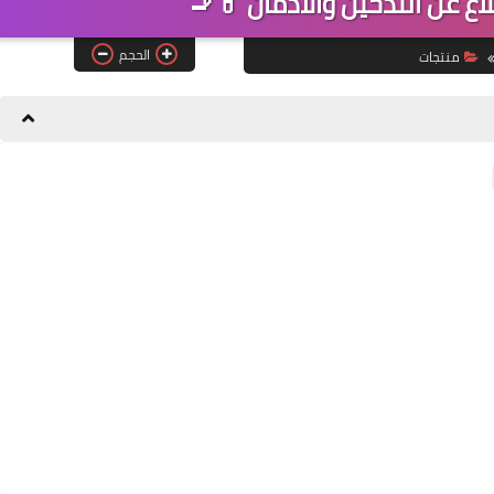
ع عن التدخين والادمان 💊🚬
الحجم
منتجات