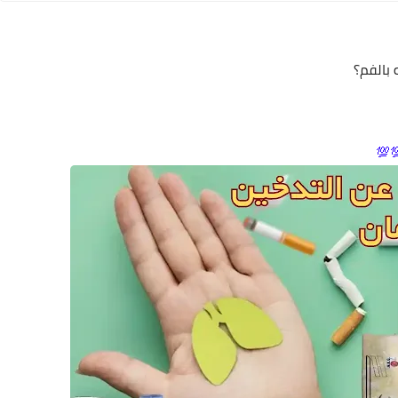
هل تعا
👍