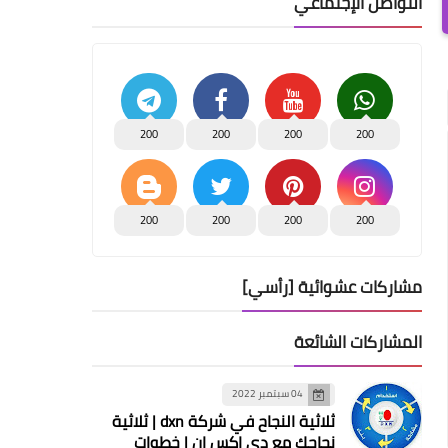
التواصل الإجتماعي
200
200
200
200
200
200
200
200
مشاركات عشوائية [رأسي]
المشاركات الشائعة
04 سبتمبر 2022
ثلاثية النجاح في شركة dxn | ثلاثية
نجاحك مع دي اكس ان | خطوات