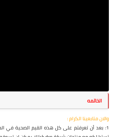
الخاتمه
والان متابعينا الكرام :
1: بعد أن تعرفتم على كل هذه القيم الصحية في ال
تستهلكه مع منتجات شركة
dxn
.كذلك يمكن ان تسوقه ل