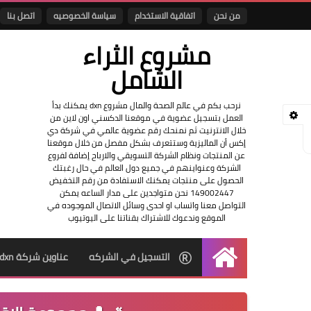
من نحن
اتفاقية الاستخدام
سياسة الخصوصيه
اتصل بنا
مشروع الثراء
الشامل
نرحب بكم في عالم الصحة والمال مشروع dxn يمكنك بدأ
العمل بتسجيل عضوية في موقعنا الدكسني اون لاين من
خلال الانترنيت ثم نمنحك رقم عضوية عالمي في شركة دي
إكس أن الماليزية وستتعرف بشكل مفصل من خلال موقعنا
عن المنتجات ونظام الشركة التسويقي والارباح إضافة لفروع
الشركة وعنواينهم في جميع دول العالم في حال رغبتك
الحصول على منتجات يمكنك الاستفادة من رقم التخفيض
149002447 نحن متواجدين على مدار الساعه يمكن
التواصل معنا واتساب او احدى وسائل الاتصال الموجوده في
الموقع وندعوك للاشتراك بقناتنا على اليوتيوب
التسجيل في الشركه
عناوين شركة dxn
الرئيسية