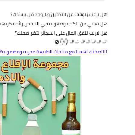
هل ترغب بتوقف عن التدخين ولايوجد من يرشدك؟
ني من الكحه وصعوبه في التنفس رائحه كريهه بالفم؟
هل لازلت تنفق المال على السجائر لتضر صحتك؟
👇👇🚫
🚬🚬🚬🚬🚬🚬🚬
صحتك تهمنا مع منتجات الطبيعهً مجربه ومضمونه💯💯