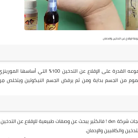
ة الإقلاع عن التدخين والادمان
المورينزي الوفيتا ومعجون الأسنان تمنحك هذه المجموعه القدرة على الإقلاع عن التدخين 100٪ التي أساسها الموري
سموم من الجسم بداية ومن ثم يرفض الجسم النيكوتين ويتخلص مِن
ما لا يعرفه الكثير أنه يمكنك الإقلاع عن التدخين مع منتجات شركة dxn ! فالكثير يبحث عن وصفات طبيعية للإقلاع عن التدخين 
دخين والكافيين والإدمان.