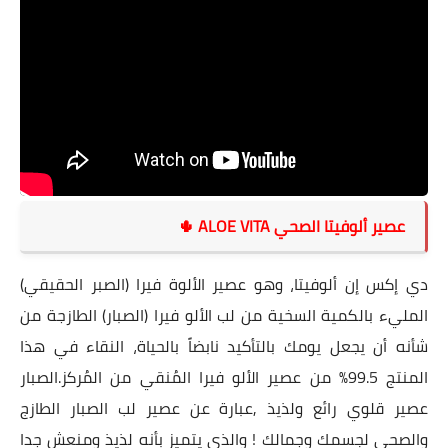
عصير ألوفيتا الصحي ALOE VITA 🌵
دي إكس إن ألوفيتا، وهو عصير الألوة فيرا (الصبر الحقيقي)
المليء بالكمية السخية من لب الألو فيرا (الصبار) الطازجة من
شأنه أن يجعل يومك بالتأكيد نابضاً بالحياة، النقاء في هذا
المنتج 99.5% من عصير الألو فيرا المُنقي من المُركز.
الصبار
عصير قلوي رائع ولذيذ ,عبارة عن عصير لب الصبار الطازج
والصحي لجسمك وجمالك ! والذي يتميز بأنه لذيذ ومنعش جدا