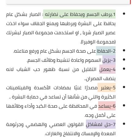
1.يرطب الجسم ويحفاظ على نضارته
: الصبار بشكل عام
يحافظ على البشرة ويرطبها ويمنع الجفاف سواء اخذت
عصير الصبار شربا ، او استخدمت مجموعة الصبار لبشرتك
(مجموعة الوفيرا).
2-الحفاظ
على صحة الجسم بشكل عام ورفع مناعته.
3-يزيل
السموم واعادة تنشيط وظائف الجسم.
4-يعمل
التقليل من نسبة ظهور حب الشباب لانه
ينضف المصران..
5-يعتبر
مصدرًا غنيًا بمضادات الأكسدة والفيتامينات
الكثيرة والتي من شأنها أن تساعد في حماية البشرة ..
6-يساعد
في المحافظة على صحة الكبد وأداء وظائفها
على أكمل وجه.
7-حل لمشاكل
القولون العصبي والهضمي وجرثومة
المعدة والإمساك والانتفاخ والغازات.