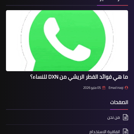
ما هي فوائد الفطر الريشي من DXN للنساء؟
Emad iraqi
05 مايو 2026
الصفحات
من نحن
اتفاقية الاستخدام