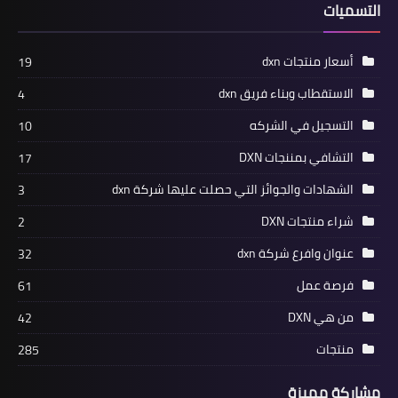
التسميات
أسعار منتجات dxn
19
الاستقطاب وبناء فريق dxn
4
التسجيل في الشركه
10
التشافي بمننجات DXN
17
الشهادات والجوائز التي حصلت عليها شركة dxn
3
شراء منتجات DXN
2
عنوان وافرع شركة dxn
32
فرصة عمل
61
من هي DXN
42
منتجات
285
مشاركة مميزة