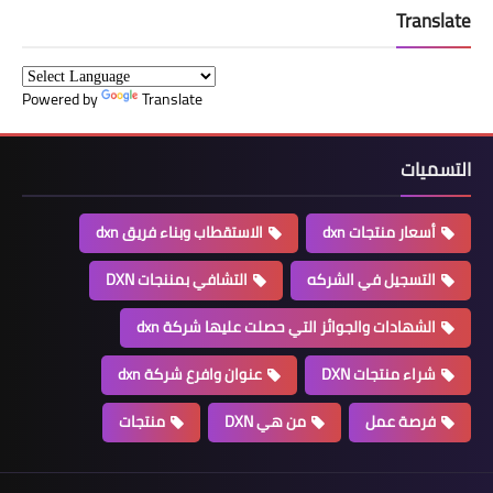
Translate
Powered by
Translate
التسميات
أسعار منتجات dxn
الاستقطاب وبناء فريق dxn
التسجيل في الشركه
التشافي بمننجات DXN
الشهادات والجوائز التي حصلت عليها شركة dxn
شراء منتجات DXN
عنوان وافرع شركة dxn
فرصة عمل
من هي DXN
منتجات