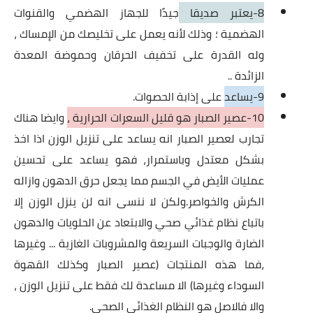
8-يعتبر صديقا
جيدًا للجهاز الهضمي والقنوات
الهضمية ؛ وذلك لأنه يعمل على تخليصك من الإمساك ،
وله القدرة على تخفيف الحرقان وحموضة المعدة
الزائدة ..
9-يساعد
على إذابة الحصوات.
10-عصير الصبار هو قليل السعرات الحرارية ،
وايضا هناك
تجارب لعصير الصبار انه يساعد على تنزيل الوزن اذا اخذ
بشكل معتدل وباستمرار، فهو يساعد على تحسين
عمليات الأيض في الجسم مما يجعل حرق الدهون وازاله
الكرش والخواصر.ولكن لا ننسى انه لن ينزل الوزن إلا
باتباع نظام غذائي صحي والابتعاد عن الحلويات والدهون
الضارة والوجبات السريعة والمشروبات الغازية ... وغيرها
،فما هذه المنتجات (عصير الصبار وكذلك القهوة
السوداء وغيرها) الا مساعدة لك فقط على تنزيل الوزن ،
والا فالاصل هو النظام الغذائي الصحي.