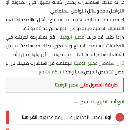
2: لو عندك استفسارات يمكن كتابة تعليق في المدونة أو
التواصل باحد وسائل التواصل الاجتماعي.
3: فضلا قم بمشاركة هذه المدونة مع الأهل والأصدقاء لتعم
المنتجات الصحيه ويبتعدو عن الاطباء لان غذائك دوائك.
4:إذا كنت قد جربت
عصير الوفيتا
قم بمشاركة تجربتك في
التعليقات ليستفيد الجميع وقد تكون بذلك قد ساعدت مريض
لشفاء أو سليم للحفاظ على صحته وتنال الأجر وثواب من الله.
5:
ان استعمال
عصير الوفيتا
لايمنعك من استشارت طبيبك بل الا
فضل تشخيص المرض طبيا واخذ
المكملات
مع.
طريقة
ا
لحصول على
عصير الوفيتا
اتبع أحد الطرق بتخفيض ….
اولا:
يفضل الحصول على رقم عضوية
انقر هنا