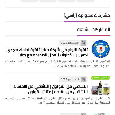
مشاركات عشوائية [رأسي]
المشاركات الشائعة
04 سبتمبر 2022
ثلاثية النجاح في شركة dxn | ثلاثية نجاحك مع دي
اكس ان | خطوات العمل الصحيحه مع dxn
لتحقيق النجاح مع dxn عليك تطبيق ثلاثية النجاح مع DXN وهي: 1- استهلاك
منتجات dxn الصحية والاستفادة منها. 2- …
19 سبتمبر 2022
التشافي من القولون | التشافي من الامساك |
التشافي من القرحه | مثلث القولون
هل تعاني من القولون مرض العصر ؟ هل تعاني من الامساك؟ هل تعاني من قرحة
المعده؟ هل تعاني من مشاكل في الجهاز الهضمي؟ ه…