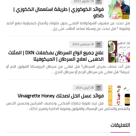
19 أكتوبر 2022
فوائد الكوكوزي | طريقة استعمال الككوزي |
كاكاو
هل تبحث عن مشروب الشوكولاته الصحي بدون ملونات وأصباغ كيمياوية تنفع الكبد
وتقوية ؟ هل تبحث عن وسيلة تساعد الطلاب على زي…
16 سبتمبر 2022
علاج جميع انواع السرطان بمكملات DXN | المثلث
الذهبي لعلاج السرطان | الميكوفيتا
هل ‏أنت مصاب بمرض السرطان؟ هل تعاني من سرطان البروستاتا القولون الدم أو
غيرها؟ ‏هل تعاني من سرطان الرحم أو سرطان الثدي …
28 أبريل 2024
فوائد عسل الخل لصحتك Vinaigrette Honey
هل تريد تقوية جهازك المناعي وتنضيف الشرايين وتحسين الجنس
والهضم والتخلص من الإمساك والقولون وتقوية الذاكرة وتعزيز ادائك…
التعليقات