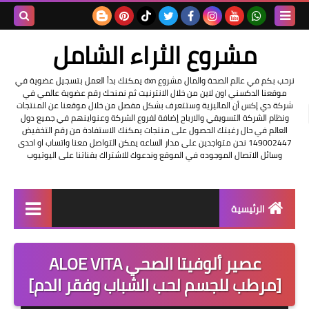
بحث هذه
مشروع الثراء الشامل
المدونة
نرحب بكم في عالم الصحة والمال مشروع dxn يمكنك بدأ العمل بتسجيل عضوية في
موقعنا الدكسني اون لاين من خلال الانترنيت ثم نمنحك رقم عضوية عالمي في
الإلكتروني
شركة دي إكس أن الماليزية وستتعرف بشكل مفصل من خلال موقعنا عن المنتجات
ونظام الشركة التسويقي والارباح إضافة لفروع الشركة وعنواينهم في جميع دول
العالم في حال رغبتك الحصول على منتجات يمكنك الاستفادة من رقم التخفيض
149002447 نحن متواجدين على مدار الساعه يمكن التواصل معنا واتساب او احدى
وسائل الاتصال الموجوده في الموقع وندعوك للاشتراك بقناتنا على اليوتيوب
الرئيسية
التسجيل في الشركه
عصير ألوفيتا الصحي ALOE VITA
عناوين شركة dxn
[مرطب للجسم لحب الشباب وفقر الدم]
فرصة عمل