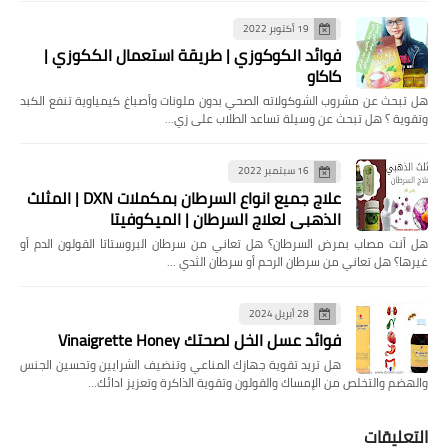
19 أكتوبر 2022
فوائد الكوكوزي | طريقة استعمال الككوزي |
كاكاو
هل تبحث عن مشروب الشوكولاته الصحي بدون ملونات وأصباغ كيمياوية تنفع الكبد
وتقوية ؟ هل تبحث عن وسيلة تساعد الطلاب على زي…
16 سبتمبر 2022
علاج جميع انواع السرطان بمكملات DXN | المثلث
الذهبي لعلاج السرطان | الميكوفيتا
هل ‏أنت مصاب بمرض السرطان؟ هل تعاني من سرطان البروستاتا القولون الدم أو
غيرها؟ ‏هل تعاني من سرطان الرحم أو سرطان الثدي …
28 أبريل 2024
فوائد عسل الخل لصحتك Vinaigrette Honey
هل تريد تقوية جهازك المناعي وتنضيف الشرايين وتحسين الجنس
والهضم والتخلص من الإمساك والقولون وتقوية الذاكرة وتعزيز ادائك…
التعليقات