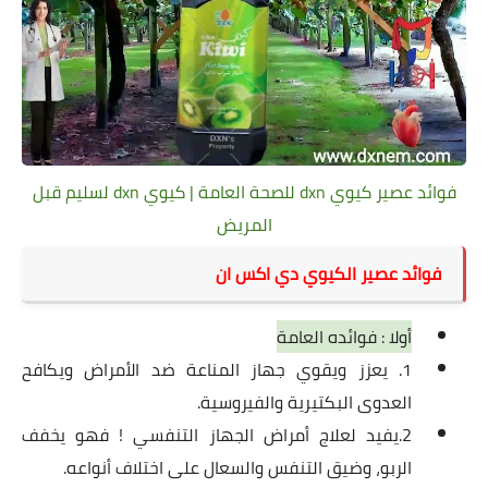
فوائد عصير كيوي dxn للصحة العامة | كيوي dxn لسليم قبل
المريض
فوائد عصير الكيوي دي اكس ان
أولا : فوائده العامة
1. يعزز ويقوي جهاز المناعة ضد الأمراض ويكافح
العدوى البكتيرية والفيروسية.
2.يفيد لعلاج أمراض الجهاز التنفسي ! فهو يخفف
الربو، وضيق التنفس والسعال على اختلاف أنواعه.