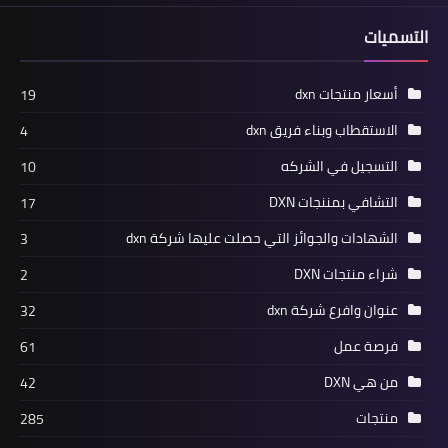
التسميات
أسعار منتجات dxn
19
الاستقطاب وبناء فريق dxn
4
التسجيل في الشركه
10
التشافي بمننجات DXN
17
الشهادات والجوائز التي حصلت عليها شركة dxn
3
شراء منتجات DXN
2
عنوان وافرع شركة dxn
32
فرصة عمل
61
من هي DXN
42
منتجات
285