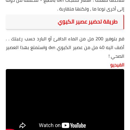
ملاحظة مهمة : أسعار منتجات dxn بالطبع - مختلفة من دولة
إلى أخرى نوعا ما ، ولكنها متقاربة .
طريقة تحضير عصير الكيوي
قم بتوفير 200 مل من الماء الدافئ أو البارد حسب رغبتك . .
أضف اليه 40 مل من عصير الكيوي dxn واستمتع بهذا العصير
الصحي !
الفيديو