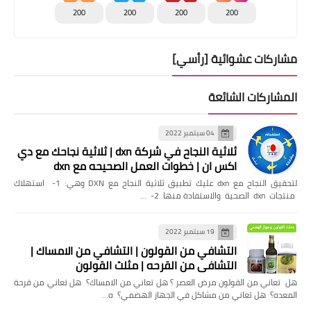
200
200
200
200
مشاركات عشوائية [رأسي]
المشاركات الشائعة
04 سبتمبر 2022
ثلاثية النجاح في شركة dxn | ثلاثية نجاحك مع دي
اكس ان | خطوات العمل الصحيحه مع dxn
لتحقيق النجاح مع dxn عليك تطبيق ثلاثية النجاح مع DXN وهي: 1- استهلاك
منتجات dxn الصحية والاستفادة منها. 2- …
19 سبتمبر 2022
التشافي من القولون | التشافي من الامساك |
التشافي من القرحه | مثلث القولون
هل تعاني من القولون مرض العصر ؟ هل تعاني من الامساك؟ هل تعاني من قرحة
المعده؟ هل تعاني من مشاكل في الجهاز الهضمي؟ ه…