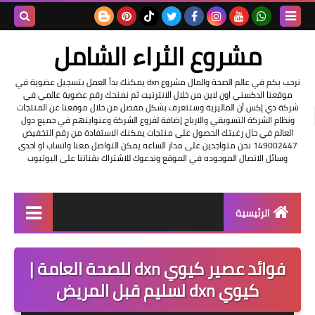
بحث هذه
مشروع الثراء الشامل
المدونة
نرحب بكم في عالم الصحة والمال مشروع dxn يمكنك بدأ العمل بتسجيل عضوية في
موقعنا الدكسني اون لاين من خلال الانترنيت ثم نمنحك رقم عضوية عالمي في
الإلكتروني
شركة دي إكس أن الماليزية وستتعرف بشكل مفصل من خلال موقعنا عن المنتجات
ونظام الشركة التسويقي والارباح إضافة لفروع الشركة وعنواينهم في جميع دول
العالم في حال رغبتك الحصول على منتجات يمكنك الاستفادة من رقم التخفيض
149002447 نحن متواجدين على مدار الساعه يمكن التواصل معنا واتساب او احدى
وسائل الاتصال الموجوده في الموقع وندعوك للاشتراك بقناتنا على اليوتيوب
الرئيسية
التسجيل في الشركه
فوائد عصير كيوي dxn للصحة العامة |
عناوين شركة dxn
كيوي dxn لسليم قبل المريض
فرصة عمل