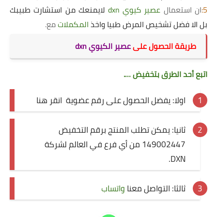
5:
ان استعمال
عصير كيوي
dxn
لايمنعك من استشارت طبيبك
بل الا فضل تشخيص المرض طبيا واخذ
المكملات
مع.
طريقة
ا
لحصول على
عصير الكيوي
dxn
اتبع أحد الطرق بتخفيض ….
اولا: يفضل الحصول على رقم عضوية
انقر هنا
ثانيا: يمكن تطلب المنتج برقم التخفيض
149002447 من أي فرع في العالم لشركة
DXN.
ثالثا: التواصل معنا
واتساب