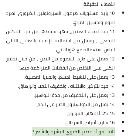
الأمعاء الدقيقة.
10.يزيد مستويات هرمون السيروتونين الضروري لطرد
التوتر وتحسين المزاج.
11.جيد لصحة العينين، فهو يحفظها من من التنكس
البقعي ، ويقلل من احتمالية الإصابة بالعشى الليلي
لاباس استعماله مع
هونك تي
.
12.يعمل على طرد السموم من البدن ، من خلال تحفيز
الكلى على التخلص من الفضلات المتراكمة فيها.
13.يعمل على تنشيط الجسم، والخلايا العصبية.
14.جيد للتركيز والانتباه ، وتخفيف التعب والإرهاق.
13.يعمل على التخفيف من حدة البواسير.
14.يقلل من الكولسترول الضار في الدم.
15.يهدأ التهاب القولون.
16.يحارب أمراض السرطان.
ثانيا : فوائد عصير الكيوي للبشرة والشعر !.