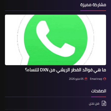
مشاركة مميزة
ما هي فوائد الفطر الريشي من DXN للنساء؟
Emad iraqi
05 مايو 2026
الصفحات
من نحن