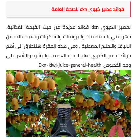
فوائد عصير كيوي dxn للصحة العامة
لعصير الكيوي dxn فوائد عديدة من حيث القيمة الغذائية،
فهو غني بالفيتامينات والبروتينات والسكريات ونسبة عالية من
الالياف والاملاح المعدنية ، وفي هذه الفقرة سنتطرق الى أهم
فوائد عصير الكيوي dxn للصحة العامة ، وللبشرة والشعر على
وجه الخصوص. Dxn-kiwi-juice-general-health