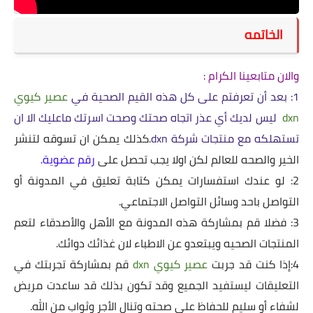
الخاتمه
والان متابعينا الكرام :
1: بعد أن تعرفتم على كل هذه القيم الصحية في
عصير كيوي
dxn
ليس لديك أي عذر اتجاه صحتك وصحت اسرتك ماعليك الا ان
تستهلكه مع منتجات شركة
dxn
.
كذلك يمكن ان تسوقه لتنشر
الخير والصحه للعالم لكن اولا يجب تحصل على
رقم عضوية
.
2: لو عندك استفسارات يمكن كتابة تعليق في المدونة أو
التواصل باحد وسائل التواصل الاجتماعي.
3: فضلا قم بمشاركة هذه المدونة مع الأهل والأصدقاء لتعم
المنتجات الصحيه ويبتعدو عن الاطباء لان غذائك دوائك.
4:إذا كنت قد جربت
عصير كيوي
dxn
قم بمشاركة تجربتك في
التعليقات ليستفيد الجميع وقد تكون بذلك قد ساعدت مريض
لشفاء أو سليم للحفاظ على صحته وتنال الأجر وثواب من الله.