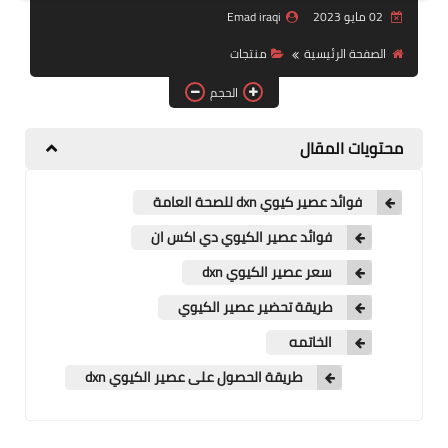
02 مايو 2023
Emad iraqi
منتجات
الصفحة الرئيسية
منتجات
تعرف على DXN
الحجم
تجارب شفاء
محتويات المقال
النظام المالي
فوائد عصير كيوي dxn للصحة العامة
فوائد عصير الكيوي دي اكس ان
سعر عصير الكيوي dxn
طريقة تحضير عصير الكيوي
الخاتمه
طريقة الحصول على عصير الكيوي dxn