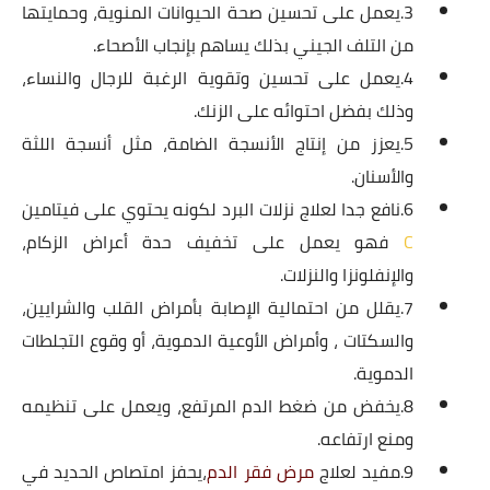
3.يعمل على تحسين صحة الحيوانات المنوية، وحمايتها
من التلف الجيني بذلك يساهم بإنجاب الأصحاء.
4.يعمل على تحسين وتقوية الرغبة للرجال والنساء،
وذلك بفضل احتوائه على الزنك.
5.يعزز من إنتاج الأنسجة الضامة، مثل أنسجة اللثة
والأسنان.
6.نافع جدا لعلاج نزلات البرد لكونه يحتوي على فيتامين
C
فهو يعمل على تخفيف حدة أعراض الزكام،
والإنفلونزا والنزلات.
7.يقلل من احتمالية الإصابة بأمراض القلب والشرايين،
والسكتات ، وأمراض الأوعية الدموية، أو وقوع التجلطات
الدموية.
8.يخفض من ضغط الدم المرتفع، ويعمل على تنظيمه
ومنع ارتفاعه.
9.مفيد لعلاج
مرض فقر الدم
،يحفز امتصاص الحديد في