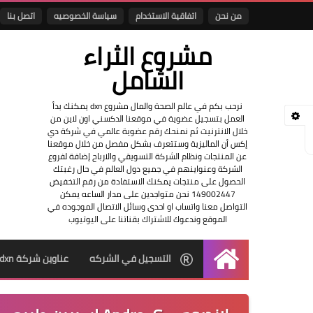
من نحن
اتفاقية الاستخدام
سياسة الخصوصيه
اتصل بنا
مشروع الثراء
الشامل
نرحب بكم في عالم الصحة والمال مشروع dxn يمكنك بدأ
العمل بتسجيل عضوية في موقعنا الدكسني اون لاين من
خلال الانترنيت ثم نمنحك رقم عضوية عالمي في شركة دي
إكس أن الماليزية وستتعرف بشكل مفصل من خلال موقعنا
عن المنتجات ونظام الشركة التسويقي والارباح إضافة لفروع
الشركة وعنواينهم في جميع دول العالم في حال رغبتك
الحصول على منتجات يمكنك الاستفادة من رقم التخفيض
149002447 نحن متواجدين على مدار الساعه يمكن
التواصل معنا واتساب او احدى وسائل الاتصال الموجوده في
الموقع وندعوك للاشتراك بقناتنا على اليوتيوب
التسجيل في الشركه
عناوين شركة dxn
الرئيسية