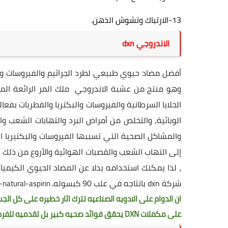
13-الارتباك وتشوش الذهن.
الاندروجي dxn
أفضل مضاد حيوي طبيعي لطرد الجراثيم والفيروسات والبكت
وهو منتج من عشبة الاندروجي
ملك المر
الرائعة الم
الخلايا السرطانية والفيروسات والبكتريا والفطريات بفع
الوبائية، والتخلص من أمراض البرد والتهابات الشعب و
والمشاكل الصحية التي تسببها الفيروسات والبكتيريا ال
، لذا يمكنك استخدامه بدلا عن المضاد الحيوي الكيمي
شركة dxn بانتاجه في علب 90 كبسوله.
Andro-G-is-natural-aspirin
ان الدوام على الادويه الصناعيه تترك اثار خطيره على كل ا
على مكملات DXN يحقق فوائد صحيه كبير بل تقدميه للفرد.