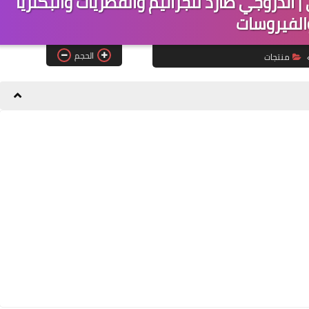
سبرين طبيعي | اندروجي طارد للجراثيم والفطريات والبكتريا
الفيروسات
الحجم
منتجات