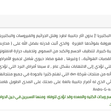
يريا !] بدون اثار جانبية لطرد وقتل الجراثيم والفيروسات والبكتيريا،
عروفة بفوائدها الغزيرة والذي أثبت قدرته بفضل الله على ( محاربة
الية كبيرة، لتنظيف الجسم والكبد من السموم، وتخفيف حرارة الانفلونزا
القصبات الهوائية... ) وغيرها ، فهو مضاد حيوي شامل لجميع الأمراض
تي تؤدي إلى الالتهابات بشكل عام ، لا سيما أمراض البرد التي تؤدي
إلى التهاب الشعب والقصبات الهوائية والأروع من ذلك أنه من منتجات شركة dxn التي تهتم كثيرا بالجودة في جميع منتجات
ائي الذي له أضرار جانبية بالغة على صحتك على المدى الطويل .قامت
لجسم وبذات الكليه والمعده وقد تؤدي للوفاه ومنها الاسبرين في حين الدوام