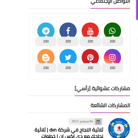
التواصل الإجتماعي
200
200
200
200
200
200
200
200
مشاركات عشوائية [رأسي]
المشاركات الشائعة
04 سبتمبر 2022
ثلاثية النجاح في شركة dxn | ثلاثية
نجاحك مع دي اكس ان | خطوات