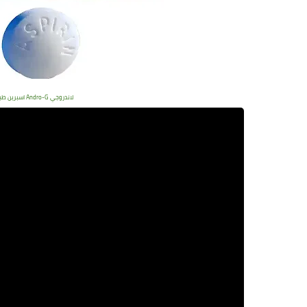
لاندروجي Andro-G اسبرين طبيعي | اندروجي للجراثيم والفطريات والبكتريا والفيروسات