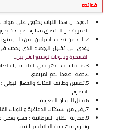
فوائده
1.وجد ان هذا النبات يحتوي علي مواد 
الدموية من الالتصاق معاً وذلك يحدث بدون ا
2.الحد من تصلب الشرايين : من خلال منع 
يؤدي الى تقليل الإجهاد الذي يحدث في
القسطرة وبالونات توسيع الشرايين.
.
3.صحة القلب : فهو يقي القلب من الجلطات ويحافظ على عضلته.
4.خفض ضغط الدم المرتفع.
5.تحسين وظائف المثانة والجهاز البولي
السموم.
6.قاتل للديدان المعوية.
7.يقي من السكتات الدماغية والنوبات القلبية.
8.محاربة الخلايا السرطانية : فهو يعمل 
وتقوم بمهاجمة الخلايا سرطانية.