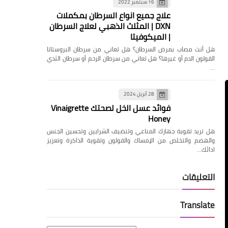
16 سبتمبر 2022
علاج جميع انواع السرطان بمكملات
DXN | المثلث الذهبي لعلاج السرطان
| الميكوفيتا
هل ‏أنت مصاب بمرض السرطان؟ هل تعاني من سرطان البروستاتا
القولون الدم أو غيرها؟ ‏هل تعاني من سرطان الرحم أو سرطان الثدي
…
28 أبريل 2024
فوائد عسل الخل لصحتك Vinaigrette
Honey
هل تريد تقوية جهازك المناعي وتنضيف الشرايين وتحسين الجنس
والهضم والتخلص من الإمساك والقولون وتقوية الذاكرة وتعزيز
ادائك…
التعليقات
Translate