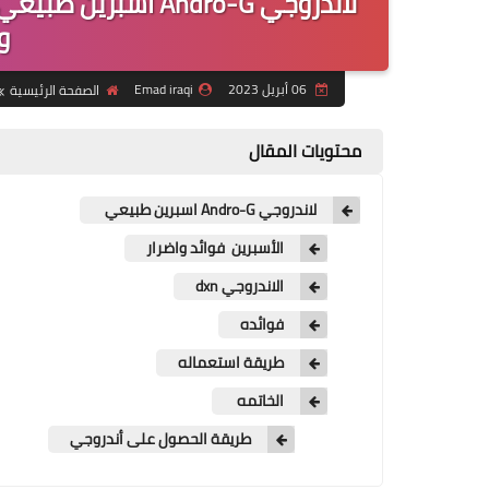
‎لاندروجي Andro-G ا
و
06 أبريل 2023
Emad iraqi
الصفحة الرئيسية
محتويات المقال
لاندروجي Andro-G اسبرين طبيعي
الأسبرين فوائد واضرار
الاندروجي dxn
فوائده
طريقة استعماله
الخاتمه
طريقة الحصول على أندروجي