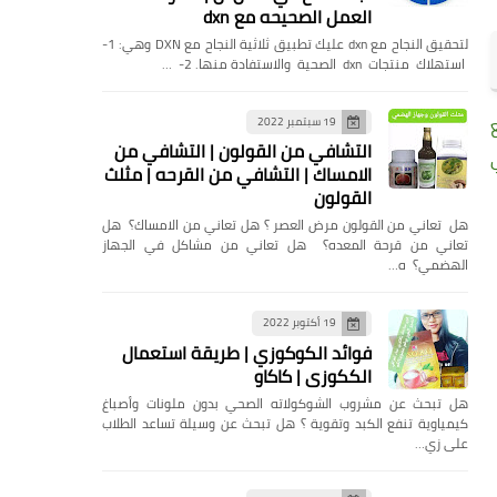
العمل الصحيحه مع dxn
لتحقيق النجاح مع dxn عليك تطبيق ثلاثية النجاح مع DXN وهي: 1-
استهلاك منتجات dxn الصحية والاستفادة منها. 2- …
19 سبتمبر 2022
التشافي من القولون | التشافي من
الامساك | التشافي من القرحه | مثلث
القولون
هل تعاني من القولون مرض العصر ؟ هل تعاني من الامساك؟ هل
تعاني من قرحة المعده؟ هل تعاني من مشاكل في الجهاز
الهضمي؟ ه…
19 أكتوبر 2022
فوائد الكوكوزي | طريقة استعمال
الككوزي | كاكاو
هل تبحث عن مشروب الشوكولاته الصحي بدون ملونات وأصباغ
كيمياوية تنفع الكبد وتقوية ؟ هل تبحث عن وسيلة تساعد الطلاب
على زي…