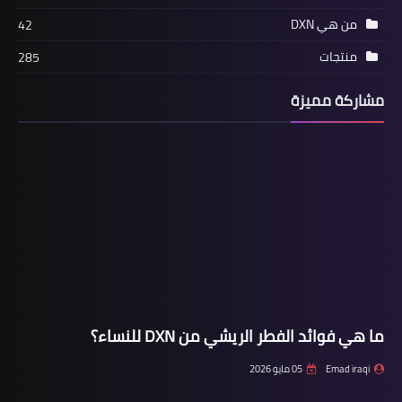
من هي DXN
42
منتجات
285
مشاركة مميزة
ما هي فوائد الفطر الريشي من DXN للنساء؟
Emad iraqi
05 مايو 2026