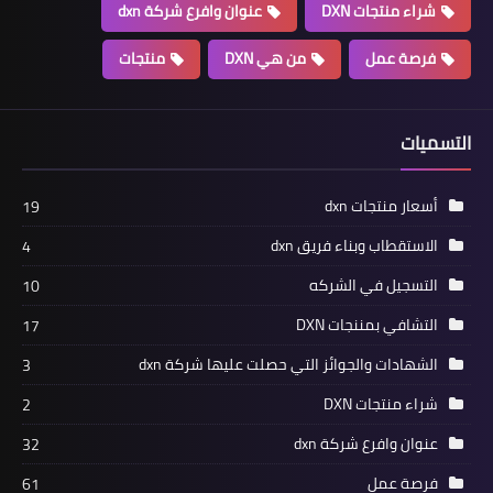
شراء منتجات DXN
عنوان وافرع شركة dxn
فرصة عمل
من هي DXN
منتجات
التسميات
أسعار منتجات dxn
19
الاستقطاب وبناء فريق dxn
4
التسجيل في الشركه
10
التشافي بمننجات DXN
17
الشهادات والجوائز التي حصلت عليها شركة dxn
3
شراء منتجات DXN
2
عنوان وافرع شركة dxn
32
فرصة عمل
61