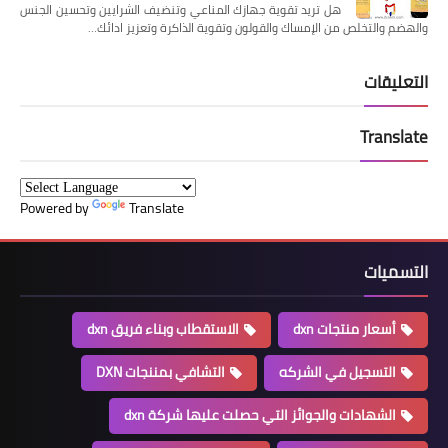
هل تريد تقوية جهازك المناعي وتنضيف الشرايين وتحسين الجنس
والهضم والتخلص من الإمساك والقولون وتقوية الذاكرة وتعزيز ادائك…
التعليقات
Translate
Powered by
Translate
التسميات
أسعار منتجات dxn
الاستقطاب وبناء فريق dxn
التسجيل في الشركه
التشافي بمننجات DXN
الشهادات والجوائز التي حصلت عليها شركة dxn