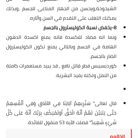
الشيخوخة،ويحسن من الجهاز المناعى للجسم ،وبذلك
يمكنك التغلب على التقدم في السن وآثاره.
8-يخفض نسبة الكوليسترول بالجسم
وبما انه مضاد للاكسدة فانه يمنع اكسدة الدهون
الهامة في الجسم وبالتالي يمنع تكون الكوليسترول
الضار بالجسم.
كورديسيبس فطر قاتل نافع ، قد يبيد مستعمرات كاملة
من النمل ولكنه يفيد البشرية.
قال تعالى" سَنُرِيهِمْ آيَاتِنَا فِي الآفَاقِ وَفِي أَنْفُسِهِمْ
حَتَّى يَتَبَيَّنَ لَهُمْ أَنَّهُ الْحَقُّ أَوَلَمْيَكْفِ بِرَبِّكَ أَنَّهُ عَلَى كُلِّ
شَيْءٍ شَهِيدٌ" فصلت الآيه 53 منقول للفائدة.
الخاتمه