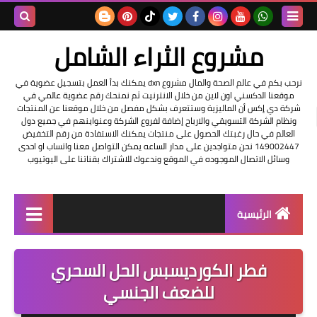
بحث هذه
مشروع الثراء الشامل
المدونة
نرحب بكم في عالم الصحة والمال مشروع dxn يمكنك بدأ العمل بتسجيل عضوية في
موقعنا الدكسني اون لاين من خلال الانترنيت ثم نمنحك رقم عضوية عالمي في
الإلكتروني
شركة دي إكس أن الماليزية وستتعرف بشكل مفصل من خلال موقعنا عن المنتجات
ونظام الشركة التسويقي والارباح إضافة لفروع الشركة وعنواينهم في جميع دول
العالم في حال رغبتك الحصول على منتجات يمكنك الاستفادة من رقم التخفيض
149002447 نحن متواجدين على مدار الساعه يمكن التواصل معنا واتساب او احدى
وسائل الاتصال الموجوده في الموقع وندعوك للاشتراك بقناتنا على اليوتيوب
الرئيسية
التسجيل في الشركه
فطر الكورديسبس الحل السحري
عناوين شركة dxn
للضعف الجنسي
فرصة عمل