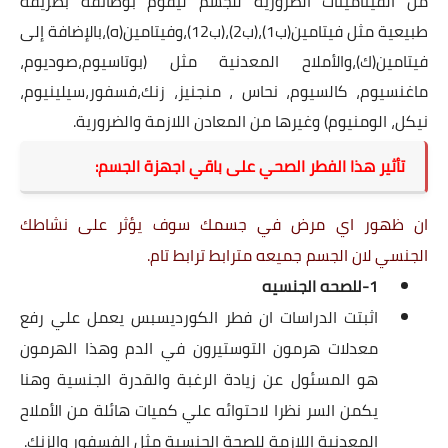
من الفيتامينات الضرورية للجسم ليقوم بوظائفه بطريقة
طبيعية مثل فيتامين(ب1)،(ب2)،(ب12)،وفيتامين(ه)،بالإضافة إلى
فيتامين(ك)،والأملاح المعدنية مثل (بوتاسيوم،صوديوم،
ماغنسيوم، كالسيوم، نحاس ، منجنيز، زنك،فسفور،سيلينيوم،
نيكل، الومنيوم) وغيرها من المعادن اللازمة والضرورية.
تأثير هذا الفطر الصحي على باقي اجهزة الجسم:
ان ظهور اي مرض في جسمك سوف يؤثر على نشاطك 
الجنسي لان الجسم جميعه مترابط ترابط تام. 
1-للصحه الجنسيه
اثبتت الدراسات ان فطر الكورديسبس يعمل علي رفع
معدلات هرمون التوستيرون في الدم وهذا الهرمون
هو المسئول عن زيادة الرغبة والقدرة الجنسية وهنا
يكمن السر نظرا لاحتوائه علي كميات هائلة من الأملاح
المعدنية اللازمة للصحة الجنسية مثل الفسفور والزنك.