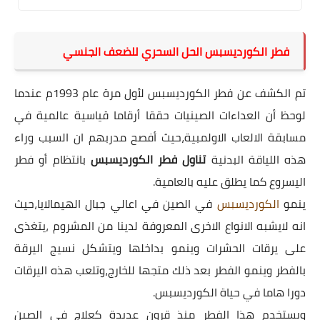
فطر الكورديسبس الحل السحري للضعف الجنسي
تم الكشف عن فطر
الكورديسبس
لأول مرة عام 1993م عندما
لوحظ أن العداءات الصينيات حققا أرقاما قياسية عالمية في
مسابقة الالعاب الاولمبية،حيث أفصح مدربهم ان السبب وراء
هذه اللياقة البدنية
تناول فطر الكورديسبس
بانتظام أو فطر
اليسروع كما يطلق عليه بالعامية.
ينمو
الكورديسبس
في الصين في اعالي جبال الهيمالايا،حيث
انه لايشبه الانواع الاخرى المعروفة لدينا من المشروم ،يتغذى
على يرقات الحشرات وينمو بداخلها ويتشكل نسيج اليرقة
بالفطر وينمو الفطر بعد ذلك متجها للخارج،وتلعب هذه اليرقات
دورا هاما في حياة الكورديسبس.
ويستخدم هذا الفطر منذ قرون عديدة كعلاج في الصين