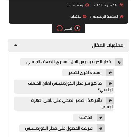
16 فبراير 2023
Emad iraqi
منتجات
الصفحة الرئيسية
منتجات
تعرف على DXN
الحجم
تجارب شفاء
محتويات المقال
النظام المالي
فطر الكورديسبس الحل السحري للضعف الجنسي
اسماء اخرى للفطر
ما هو سر فطر الكورديسبس لعلاج الضعف
الجنسي؟
تأثير هذا الفطر الصحي على باقي اجهزة
الجسم:
الخاتمه
طريقه الحصول على فطر الكورديسبس