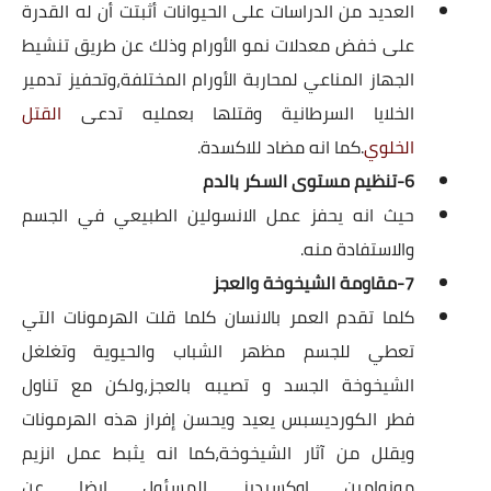
العديد من الدراسات على الحيوانات أثبتت أن له القدرة
على خفض معدلات نمو الأورام وذلك عن طريق تنشيط
الجهاز المناعي لمحاربة الأورام المختلفة،وتحفيز تدمير
الخلايا السرطانية وقتلها بعمليه تدعى
القتل
الخلوي
.كما انه مضاد للاكسدة.
6-تنظيم مستوى السكر بالدم
حيث انه يحفز عمل الانسولين الطبيعي في الجسم
والاستفادة منه.
7-مقاومة الشيخوخة والعجز
كلما تقدم العمر بالانسان كلما قلت الهرمونات التي
تعطي للجسم مظهر الشباب والحيوية وتغلغل
الشيخوخة الجسد و تصيبه بالعجز،ولكن مع تناول
فطر الكورديسبس يعيد ويحسن إفراز هذه الهرمونات
ويقلل من آثار الشيخوخة،كما انه يثبط عمل انزيم
مونوامين اوكسيديز المسئول ايضا عن