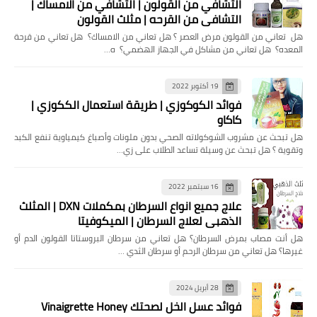
التشافي من القولون | التشافي من الامساك |
التشافي من القرحه | مثلث القولون
هل تعاني من القولون مرض العصر ؟ هل تعاني من الامساك؟ هل تعاني من قرحة
المعده؟ هل تعاني من مشاكل في الجهاز الهضمي؟ ه…
19 أكتوبر 2022
فوائد الكوكوزي | طريقة استعمال الككوزي |
كاكاو
هل تبحث عن مشروب الشوكولاته الصحي بدون ملونات وأصباغ كيمياوية تنفع الكبد
وتقوية ؟ هل تبحث عن وسيلة تساعد الطلاب على زي…
16 سبتمبر 2022
علاج جميع انواع السرطان بمكملات DXN | المثلث
الذهبي لعلاج السرطان | الميكوفيتا
هل ‏أنت مصاب بمرض السرطان؟ هل تعاني من سرطان البروستاتا القولون الدم أو
غيرها؟ ‏هل تعاني من سرطان الرحم أو سرطان الثدي …
28 أبريل 2024
فوائد عسل الخل لصحتك Vinaigrette Honey