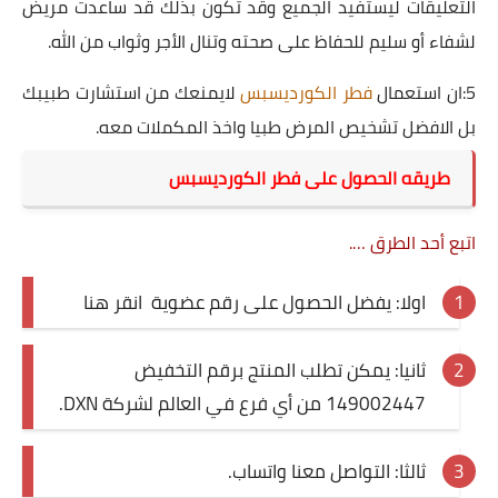
التعليقات ليستفيد الجميع وقد تكون بذلك قد ساعدت مريض
لشفاء أو سليم للحفاظ على صحته وتنال الأجر وثواب من الله.
5:ان استعمال
فطر الكورديسبس
لايمنعك من استشارت طبيبك
بل الافضل تشخيص المرض طبيا واخذ المكملات معه.
طريقه الحصول على فطر الكورديسبس
اتبع أحد الطرق ….
اولا: يفضل الحصول على رقم عضوية
انقر هنا
ثانيا: يمكن تطلب المنتج برقم التخفيض
149002447 من أي فرع في العالم لشركة DXN.
ثالثا: التواصل معنا واتساب.