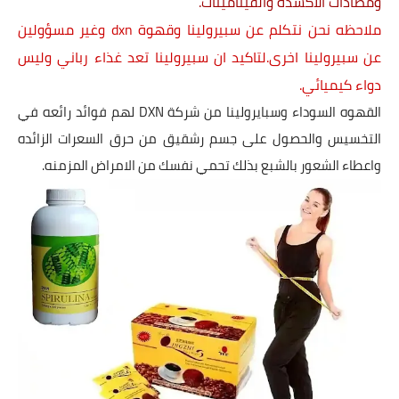
ومضادات الأكسدة والفيتامينات.
ملاحظه نحن نتكلم عن سبيرولينا وقهوة dxn وغير مسؤولين
عن سبيرولينا اخرى.لتاكيد ان سبيرولينا تعد غذاء رباني وليس
دواء كيميائي.
القهوه السوداء وسبايرولينا من شركة
DXN
لهم فوائد رائعه في
التخسيس والحصول على جسم رشقيق من حرق السعرات الزائده
واعطاء الشعور بالشبع بذلك تحمي نفسك من الامراض المزمنه.