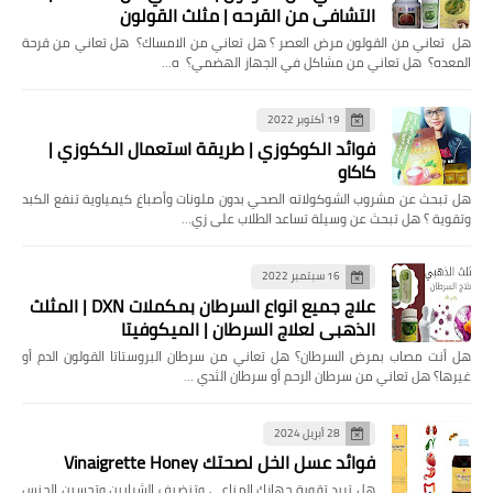
التشافي من القرحه | مثلث القولون
هل تعاني من القولون مرض العصر ؟ هل تعاني من الامساك؟ هل تعاني من قرحة
المعده؟ هل تعاني من مشاكل في الجهاز الهضمي؟ ه…
19 أكتوبر 2022
فوائد الكوكوزي | طريقة استعمال الككوزي |
كاكاو
هل تبحث عن مشروب الشوكولاته الصحي بدون ملونات وأصباغ كيمياوية تنفع الكبد
وتقوية ؟ هل تبحث عن وسيلة تساعد الطلاب على زي…
16 سبتمبر 2022
علاج جميع انواع السرطان بمكملات DXN | المثلث
الذهبي لعلاج السرطان | الميكوفيتا
هل ‏أنت مصاب بمرض السرطان؟ هل تعاني من سرطان البروستاتا القولون الدم أو
غيرها؟ ‏هل تعاني من سرطان الرحم أو سرطان الثدي …
28 أبريل 2024
فوائد عسل الخل لصحتك Vinaigrette Honey
هل تريد تقوية جهازك المناعي وتنضيف الشرايين وتحسين الجنس