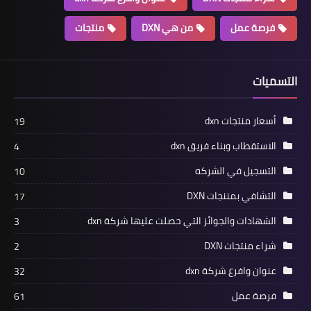
فرصة عمل
من هي DXN
منتجات
التسميات
أسعار منتجات dxn
19
الاستقطاب وبناء فريق dxn
4
التسجيل في الشركه
10
التشافي بمننجات DXN
17
الشهادات والجوائز التي حصلت عليها شركة dxn
3
شراء منتجات DXN
2
عنوان وافرع شركة dxn
32
فرصة عمل
61