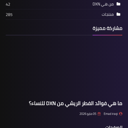
من هي DXN
42
منتجات
285
مشاركة مميزة
ما هي فوائد الفطر الريشي من DXN للنساء؟
Emad iraqi
05 مايو 2026
الصفحات