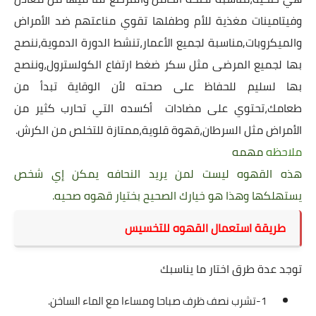
وفيتامينات مغذية للأم وطفلها تقوي مناعتهم ضد الأمراض
والميكروبات,مناسبة لجميع الأعمار،تنشط الدورة الدموية،ننصح
بها لجميع المرضى مثل سكر ضغط ارتفاع الكولسترول،وننصح
بها لسليم للحفاظ على صحته لأن الوقاية تبدأ من
طعامك،تحتوي على مضادات أكسده التي تحارب كثير من
الأمراض مثل
السرطان
،قهوة قلوية،ممتازة للتخلص من الكرش.
ملاحظه
مهمه
هذه القهوه ليست لمن يريد النحافه يمكن إي شخص
يستهلكها وهذا هو خيارك الصحيح بختيار قهوه صحيه.
طريقة استعمال القهوه للتخسيس
توجد عدة طرق اختار ما يناسبك
1-تشرب نصف ظرف صباحا ومساءا مع الماء الساخن.