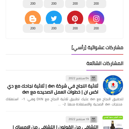
200
200
200
200
200
200
200
200
مشاركات عشوائية [رأسي]
المشاركات الشائعة
04 سبتمبر 2022
ثلاثية النجاح في شركة dxn | ثلاثية نجاحك مع دي
اكس ان | خطوات العمل الصحيحه مع dxn
لتحقيق النجاح مع dxn عليك تطبيق ثلاثية النجاح مع DXN وهي: 1- استهلاك
منتجات dxn الصحية والاستفادة منها. 2- …
19 سبتمبر 2022
التشافي من القولون | التشافي من الامساك |