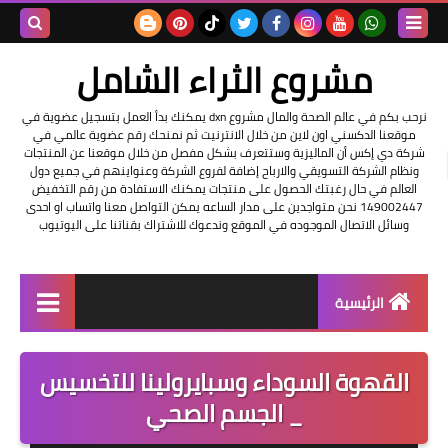
بحث هذه
مشروع الثراء الشامل
المدونة
نرحب بكم في عالم الصحة والمال مشروع dxn يمكنك بدأ العمل بتسجيل عضوية في
موقعنا الدكسني اون لاين من خلال الانترنيت ثم نمنحك رقم عضوية عالمي في
الإلكتروني
شركة دي إكس أن الماليزية وستتعرف بشكل مفصل من خلال موقعنا عن المنتجات
ونظام الشركة التسويقي والارباح إضافة لفروع الشركة وعنواينهم في جميع دول
العالم في حال رغبتك الحصول على منتجات يمكنك الاستفادة من رقم التخفيض
149002447 نحن متواجدين على مدار الساعه يمكن التواصل معنا واتساب او احدى
وسائل الاتصال الموجوده في الموقع وندعوك للاشتراك بقناتنا على اليوتيوب
الرئيسية
التسجيل في الشركه
القهوة السوداء وسبايرولينا للتخسيس
عناوين شركة dxn
_ الجسم الصحي
فرصة عمل