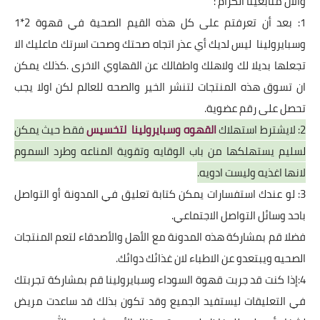
والان متابعينا الكرام :
1: بعد أن تعرفتم على كل هذه القيم الصحية في قهوة 2*1
وسبايرولينا ليس لديك أي عذر اتجاه صحتك وصحت اسرتك ماعليك الا
تجعلها بديلا لك ولاهلك واطفالك عن القهاوي الاخرى .كذلك يمكن
ان تسوق هذه المنتجات لتنشر الخير والصحه للعالم لكن اولا يجب
تحصل على
رقم عضوية
.
2: لايشترط استهلاك
القهوه وسبايرولينا لتخسيس
فقط حيث يمكن
لسليم يستهلكها من باب الوقايه وتقوية المناعه وطرد السموم
لانها اغذيه وليست ادويه.
3: لو عندك استفسارات يمكن كتابة تعليق في المدونة أو التواصل
باحد وسائل التواصل الاجتماعي.
فضلا قم بمشاركة هذه المدونة مع الأهل والأصدقاء لتعم المنتجات
الصحيه ويبتعدو عن الاطباء لان غذائك دوائك.
4:إذا كنت قد جربت قهوة السوداء وسبايرولينا قم بمشاركة تجربتك
في التعليقات ليستفيد الجميع وقد تكون بذلك قد ساعدت مريض