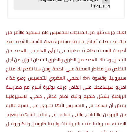
وسبايرولينا
لعلك جربت كثير من المنتجات للتخسيس ولم تستفيد والأمر من
ذلك قد حصلت أعراض جانبية مستمرة معك للأسف الشديد وقد
أصبحت السمنة ظاهرة خطيرة في الرأي العام في العديد من
البلدان، وهناك العديد من الطرق والطرق لفقدان الوزن من أجل
التخلص من مخاطر السمنة على الصحة. ومن هنا نقدم لك منتج
سبيرولينا
وقهوة
dxn الصحي العضوي ‏للتخسيس وهو غذاء
امن.و سيساعدك على إنقاص وزنك بوتيرة أسرع مع ممارسة
الرياضة بشكل صحيح واتباع نظام غذائي صحي. الاسبيرولينا
يمكن أن تساعد في التخسيس لأنها تحتوي على نسبة عالية
من البروتين والالياف، والتي تساعد في تقليل الشهية وتعزيز
الامتلاء سبيرولينا غنية بالبروتينات والبيتا كاروتين والكلوروفيل