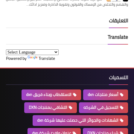
والهضم والتخلص من الإمساك والقولون وتقوية الذاكرة وتعزيز ادائك…
التعليقات
Translate
Powered by
Translate
التسميات
أسعار منتجات dxn
الاستقطاب وبناء فريق dxn
التسجيل في الشركه
التشافي بمننجات DXN
الشهادات والجوائز التي حصلت عليها شركة dxn
شراء منتجات DXN
عنوان وافرع شركة dxn