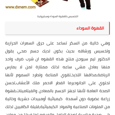
التخسيس بالقهوة السوداء وسبايرولينا
القهوة السوداء
وهي خالية من السكر تساعد على حرق السعرات الحرارية
وتخسيس ورشاقه بحيث يكون لديك جسم صحي يقول
الدكتور
ليم سيوجن
منتج هذه القهوه ان شرب ضرف واحد
منها يعادل مشي ساعه لذلك ممتازة لمن لا يمارس
الرياضة،مذاقها اللذيذ،تقوي المناعة وتطرد السموم لأنها
تحتوي على الجانوديرما الفطر الاحمر ملك الأعشاب،تحسن
الصحة العامة لأنها تجهز الجسم بالمعادن والفيتامينات،قهوة
زراعة عضوية دون أسمدة كيميائية أومبيدات حشرية وخالية
من الملونات الصناعية والمواد الكيميائية،قليلة الكافيين لذلك
هي صحية،مناسبة لصحة الحامل والمرضع لما فيها من معادن