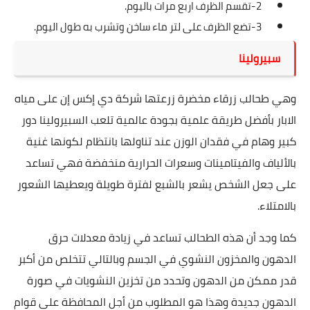
2-تقسم الظرف اربع مرات باليوم.
3-تضع الظرف على لتر ماء ساخن وتشرب به طول اليوم.
سبيرولينا
‏وهي طحالب زرقاء مخضرة ‏زرعتها شركة دي إكس إن على مياه
الابار بأفضل طريقة علمية بجودة عالمية تلعب السبيرولينا ‏دور
كبير وهام في فقدان الوزن عند تناولها بانتظام لكونها غنية
بالألياف والفيتامينات وسعرات الحرارية منخفضة فهي تساعد
على جعل الشخص يشعر بالشبع لفترة طويلة ويعطيها الشعور
بالامتلاء.
‏كما وجد أن هذه الطحالب تساعد في زيادة معدلات حرق
الدهون والمخزون النشوي في الجسم ‏وبالتالي تتخلص من أكبر
قدر ممكن من الدهون وتحدد من تخزين النشويات في صورة
الدهون جديدة وهذا هو المطلوب من أجل المحافظة على قوام