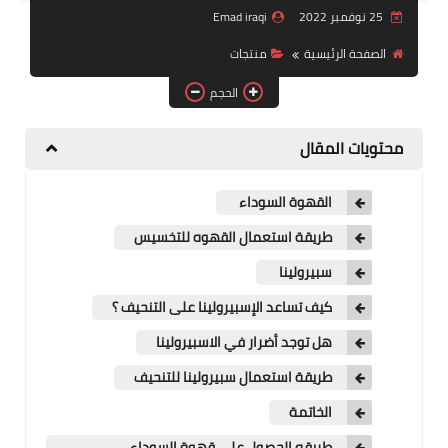
25 نوفمبر 2022
Emad iraqi
منتجات
الصفحة الرئيسية
منتجات
تعرف على DXN
الحجم
تجارب شفاء
محتويات المقال
النظام المالي
القهوة السوداء
طريقة استعمال القهوه للتخسيس
سبيرولينا
كيف تساعد الإسبيرولينا على التنحيف ؟
هل توجد أضرار في الاسبيرولينا
طريقة استعمال سبيرولينا للتنحيف
الخاتمة
طريقه الحصول على قهوة السوداء