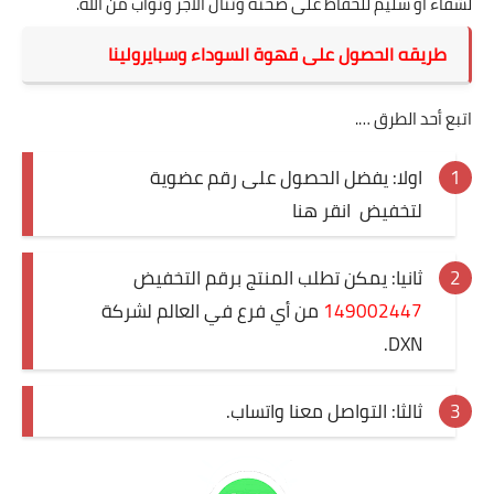
لشفاء أو سليم للحفاظ على صحته وتنال الأجر وثواب من الله.
طريقه الحصول على قهوة السوداء وسبايرولينا
اتبع أحد الطرق ….
اولا: يفضل الحصول على رقم عضوية
لتخفيض
انقر هنا
ثانيا: يمكن تطلب المنتج برقم التخفيض
149002447
من أي فرع في العالم لشركة
DXN.
ثالثا: التواصل معنا واتساب.