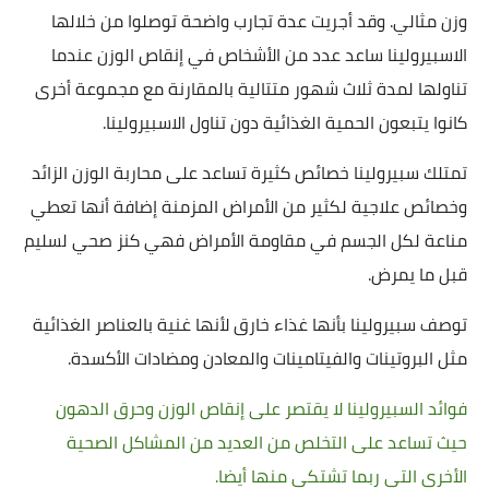
وزن مثالي. ‏وقد أجريت عدة تجارب واضحة توصلوا من خلالها
الاسبيرولينا ساعد عدد من الأشخاص في إنقاص الوزن عندما
تناولها لمدة ثلاث شهور متتالية بالمقارنة مع مجموعة أخرى
كانوا يتبعون الحمية الغذائية دون تناول الاسبيرولينا.
‏تمتلك سبيرولينا خصائص كثيرة تساعد على محاربة ‏الوزن ‏الزائد
‏وخصائص علاجية لكثير من الأمراض المزمنة إضافة أنها تعطي
مناعة لكل الجسم في مقاومة الأمراض فهي كنز صحي لسليم
قبل ما يمرض‏.
توصف سبيرولينا ‏بأنها غذاء خارق ‏لأنها غنية بالعناصر الغذائية
مثل البروتينات والفيتامينات والمعادن ومضادات الأكسدة.
‏فوائد السبيرولينا لا يقتصر على إنقاص الوزن ‏وحرق الدهون
حيث تساعد على التخلص من العديد من المشاكل الصحية
الأخرى التي ربما تشتكي منها أيضا.‏