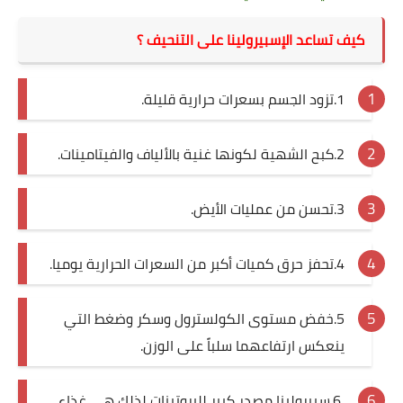
كيف تساعد الإسبيرولينا على التنحيف ؟
1.
تزود الجسم بسعرات حرارية قليلة.
2.كبح الشهية لكونها غنية بالألياف والفيتامينات.
3.تحسن من عمليات الأيض.
4.تحفز حرق كميات أكبر من السعرات الحرارية يوميا.
5.خفض مستوى الكولسترول وسكر وضغط التي
ينعكس ارتفاعهما سلباً على الوزن.
‏ 6.سبيرولينا ‏مصدر كبير للبروتينات لذلك هي غذاء