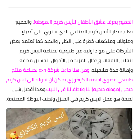
الجميع يعرف عشق الأطفال للأيس كريم (الموطه).
والجميع
يعلم مضار الآيس كريم الصناعي الذي يحتوي على أصباغ
وملونات ومنكهات خطرة على الكلى والكبد كما تعتمد بعض
الشركات على مواد اوليه غير طبيعية لصناعة الآيس كريم
لتقليل النفقات وإدخال المزيد من الأموال لتحسين مذاقه
وإطالة مدة صلاحيته.
ومن هنا جاءت شركة dxn بصناعة منتج
طبيعي عضوي ‏اسمه الكوكوزي يمكن أن نحوله الى ايس كريم
صحي (موطه صحيه) لنا ولاطفالنا في البيت
.وهذا أفضل شي
لصحة هو عمل الايس كريم في المنزل وتجنب البوظة المصنعة.