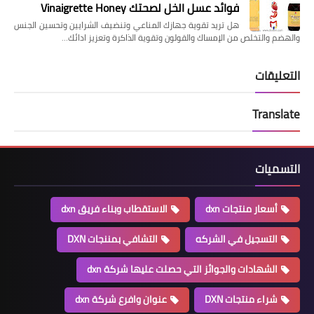
فوائد عسل الخل لصحتك Vinaigrette Honey
هل تريد تقوية جهازك المناعي وتنضيف الشرايين وتحسين الجنس
والهضم والتخلص من الإمساك والقولون وتقوية الذاكرة وتعزيز ادائك…
التعليقات
Translate
التسميات
أسعار منتجات dxn
الاستقطاب وبناء فريق dxn
التسجيل في الشركه
التشافي بمننجات DXN
الشهادات والجوائز التي حصلت عليها شركة dxn
شراء منتجات DXN
عنوان وافرع شركة dxn