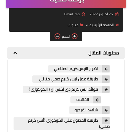
منتجات
26 أكتوبر 2022
Emad iraqi
تعرف على DXN
الصفحة الرئيسية
منتجات
تجارب شفاء
الحجم
النظام المالي
محتويات المقال
اضرار الايس كريم الصناعي
طريقة عمل ايس كريم صحي منزلي
فوائد ايس كريم دي اكس ان ( الكوكوزي )
الخاتمه
شاهد الفيديو
طريقه الحصول على الكوكوزي (أيس كريم
صحي)