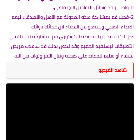
التواصل باحد وسائل التواصل الاجتماعي.
2-فضلا قم بمشاركة هذه المدونة مع الأهل والأصدقاء ليعم
الغذاء الصحي ويبتعدو عن الاطباء لان غذائك دوائك.
3-إذا كنت قد جربت موطه الكوكوزي قم بمشاركة تجربتك في
التعليقات ليستفيد الجميع وقد تكون بذلك قد ساعدت مريض
لشفاء أو سليم للحفاظ على صحته وتنال الأجر وثواب من الله.
شاهد الفيديو