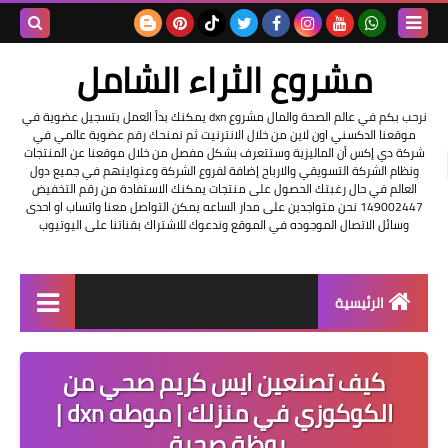
بحث هذه
مشروع الثراء الشامل
المدونة
نرحب بكم في عالم الصحة والمال مشروع dxn يمكنك بدأ العمل بتسجيل عضوية في
موقعنا الدكسني اون لاين من خلال الانترنيت ثم نمنحك رقم عضوية عالمي في
الإلكتروني
شركة دي إكس أن الماليزية وستتعرف بشكل مفصل من خلال موقعنا عن المنتجات
ونظام الشركة التسويقي والارباح إضافة لفروع الشركة وعنواينهم في جميع دول
العالم في حال رغبتك الحصول على منتجات يمكنك الاستفادة من رقم التخفيض
149002447 نحن متواجدين على مدار الساعه يمكن التواصل معنا واتساب او احدى
وسائل الاتصال الموجوده في الموقع وندعوك للاشتراك بقناتنا على اليوتيوب
الرئيسية
التسجيل في الشركه
كيف تصنعين‏ ايس كريم صحي من
عناوين شركة dxn
الكوكوزي في منزلك | موطه dxn |
بوظة صحية ‏
فرصة عمل