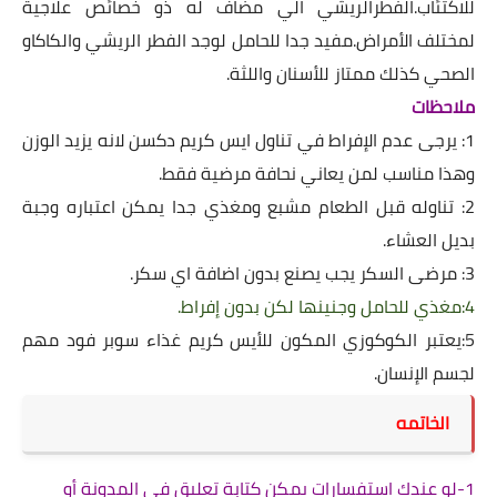
للاكتئاب.الفطرالريشي الي مضاف له ذو خصائص علاجية
لمختلف الأمراض.مفيد جدا للحامل لوجد الفطر الريشي والكاكاو
الصحي كذلك ممتاز للأسنان واللثة.
ملاحظات
1: يرجى عدم الإفراط في تناول ايس كريم دكسن لانه يزيد الوزن
وهذا مناسب لمن يعاني نحافة مرضية فقط.
2: تناوله قبل الطعام مشبع ومغذي جدا يمكن اعتباره وجبة
بديل العشاء.
3: مرضى السكر يجب يصنع بدون اضافة اي سكر.
4:مغذي للحامل وجنينها لكن بدون إفراط.
5:يعتبر الكوكوزي المكون للأيس كريم غذاء سوبر فود مهم
لجسم الإنسان.
الخاتمه
1-لو عندك استفسارات يمكن كتابة تعليق في المدونة أو