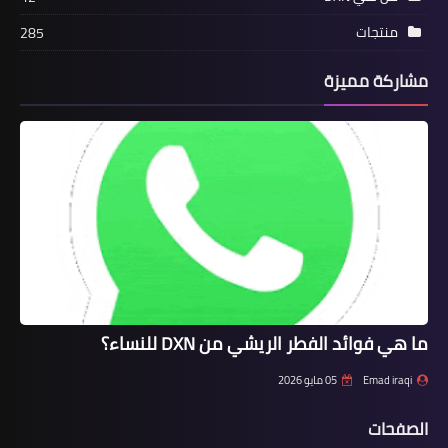
منتجات
285
مشاركة مميزة
ما هي فوائد الفطر الريشي من DXN للنساء؟
Emad iraqi
05 مايو 2026
الصفحات