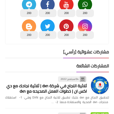
200
200
200
200
200
200
200
200
مشاركات عشوائية [رأسي]
المشاركات الشائعة
04 سبتمبر 2022
ثلاثية النجاح في شركة dxn | ثلاثية نجاحك مع دي
اكس ان | خطوات العمل الصحيحه مع dxn
لتحقيق النجاح مع dxn عليك تطبيق ثلاثية النجاح مع DXN وهي: 1- استهلاك
منتجات dxn الصحية والاستفادة منها. 2- …