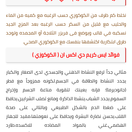
نخلط كم ظرف من الكوكوزي حسب الرغبه مع كميه من الماء
والحليب مع قليل من السكر حسب الرغبه بعد المزج الجيد
نسكبه في قالب ويوضع فى فريزر الثلاجة أو المجمده وتوجد
طرق ابتكارية اكتشفها بنفسك مع الكوكوزي الصحي.
فوائد ايس كريم دي اكس ان ( الكوكوزي )
مثالي جداً لرفع النشاط الذهني والجسدي لدى الصغار والكبار
يجدد النشاط والطاقة في الجسم.لكونه ممزوجاً مع فطر
(جانوديرما)؛ فإنه يعينك لتقوية مناعة الجسم وإخراج
السموم.يجدد الشباب.ينشط الذاكرة ومانع تصلب الشرايين.يحافظ
على ضغط الدم بالشكل الطبيعي وبالتالي على صحة
القلب.يحسن نضارة البشرة ويحافظ على نعومتها.مفيد للجهاز
الهضمي.غني بالمواد المضاده للاكسده.طارد