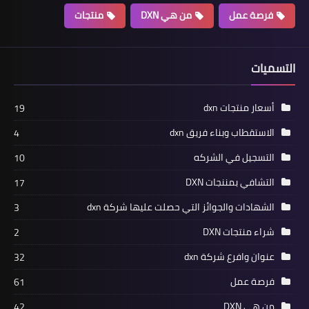
فرصة عمل
من هي DXN
منتجات
التسميات
أسعار منتجات dxn
19
الاستقطاب وبناء فريق dxn
4
التسجيل في الشركه
10
التشافي بمننجات DXN
17
الشهادات والجوائز التي حصلت عليها شركة dxn
3
شراء منتجات DXN
2
عنوان وافرع شركة dxn
32
فرصة عمل
61
من هي DXN
42