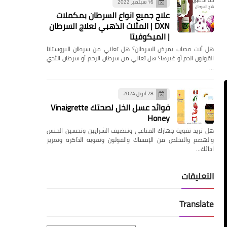
16 سبتمبر 2022
علاج جميع انواع السرطان بمكملات
DXN | المثلث الذهبي لعلاج السرطان
| الميكوفيتا
هل ‏أنت مصاب بمرض السرطان؟ هل تعاني من سرطان البروستاتا
القولون الدم أو غيرها؟ ‏هل تعاني من سرطان الرحم أو سرطان الثدي
…
28 أبريل 2024
فوائد عسل الخل لصحتك Vinaigrette
Honey
هل تريد تقوية جهازك المناعي وتنضيف الشرايين وتحسين الجنس
والهضم والتخلص من الإمساك والقولون وتقوية الذاكرة وتعزيز
ادائك…
التعليقات
Translate