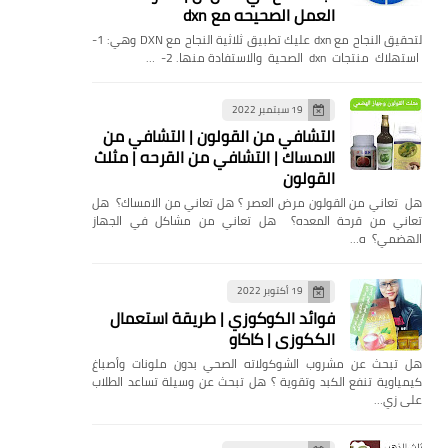
العمل الصحيحه مع dxn
لتحقيق النجاح مع dxn عليك تطبيق ثلاثية النجاح مع DXN وهي: 1-
استهلاك منتجات dxn الصحية والاستفادة منها. 2- …
19 سبتمبر 2022
التشافي من القولون | التشافي من
الامساك | التشافي من القرحه | مثلث
القولون
هل تعاني من القولون مرض العصر ؟ هل تعاني من الامساك؟ هل
تعاني من قرحة المعده؟ هل تعاني من مشاكل في الجهاز
الهضمي؟ ه…
19 أكتوبر 2022
فوائد الكوكوزي | طريقة استعمال
الككوزي | كاكاو
هل تبحث عن مشروب الشوكولاته الصحي بدون ملونات وأصباغ
كيمياوية تنفع الكبد وتقوية ؟ هل تبحث عن وسيلة تساعد الطلاب
على زي…