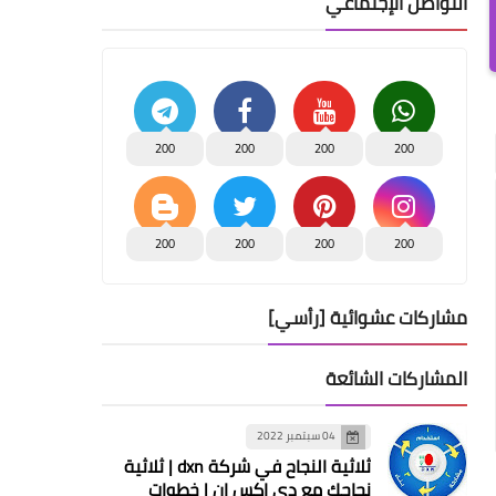
التواصل الإجتماعي
200
200
200
200
200
200
200
200
مشاركات عشوائية [رأسي]
المشاركات الشائعة
04 سبتمبر 2022
ثلاثية النجاح في شركة dxn | ثلاثية
نجاحك مع دي اكس ان | خطوات