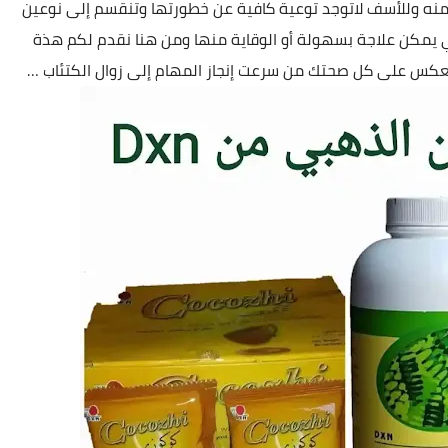
من الافات الخطيرة التي تواجة مجتمعنا هي انتشار السمنه وللأسف لاتوجد توعية كافية عن خطورتها وتنقسم إلى نوعين 
الاوال وراثي يحسن بختيار الزيجة المناسبة والثاني غذائي يمكن علاجة بسهولة أو الوقاية منها ومن هنا نقدم لكم هذة 
نعكس على كل صحتك من سرعت إنجاز المهام إلى زوال الكتئاب …