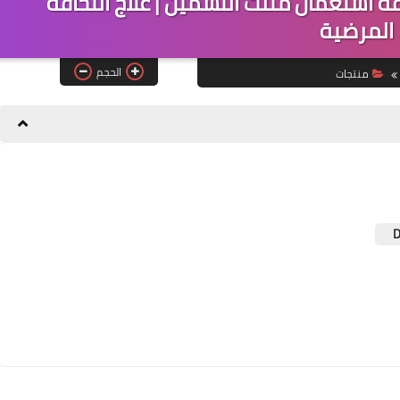
ث التسمين dxn | طريقة استعمال مثلث التسمين | علاج النحافة
المرضية
الحجم
منتجات