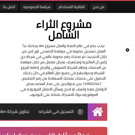
من نحن
اتفاقية الاستخدام
سياسة الخصوصيه
اتصل بنا
مشروع الثراء
الشامل
نرحب بكم في عالم الصحة والمال مشروع dxn يمكنك بدأ
العمل بتسجيل عضوية في موقعنا الدكسني اون لاين من
خلال الانترنيت ثم نمنحك رقم عضوية عالمي في شركة دي
إكس أن الماليزية وستتعرف بشكل مفصل من خلال موقعنا
عن المنتجات ونظام الشركة التسويقي والارباح إضافة لفروع
الشركة وعنواينهم في جميع دول العالم في حال رغبتك
الحصول على منتجات يمكنك الاستفادة من رقم التخفيض
149002447 نحن متواجدين على مدار الساعه يمكن
التواصل معنا واتساب او احدى وسائل الاتصال الموجوده في
الموقع وندعوك للاشتراك بقناتنا على اليوتيوب
التسجيل في الشركه
عناوين شركة dxn
الرئيسية