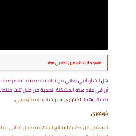
ماهو مثلث التسمين الذهبي dxn
هل أنت أو أنتي تعاني من نحافة شديدة نحافة مرضية ‏
أن
صحتك وهما 
الككوزي
سبرولينا
 و 
الميكوفيجي.
كوكوزي 
للتسمين من 3-7 كيلو 
فاتح للشهية