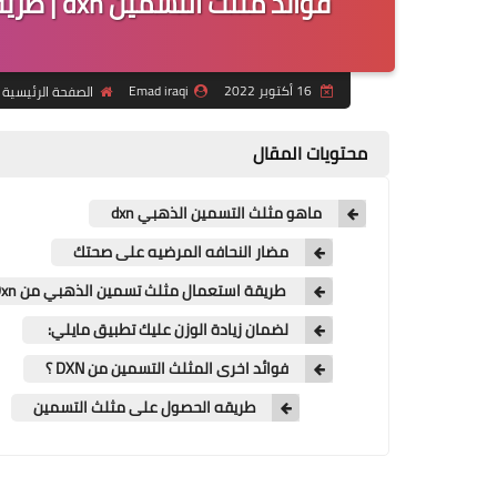
فوائد مثل
16 أكتوبر 2022
Emad iraqi
الصفحة الرئيسية
محتويات المقال
ماهو مثلث التسمين الذهبي dxn
مضار النحافه المرضيه على صحتك
‏ طريقة استعمال مثلث تسمين الذهبي من Dxn
لضمان زيادة الوزن عليك تطبيق مايلي:
فوائد اخرى المثلث التسمين من DXN ؟
طريقه الحصول على مثلث التسمين