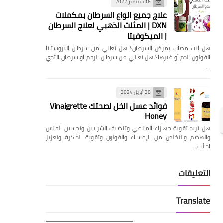
16 سبتمبر 2022
علاج جميع انواع السرطان بمكملات
DXN | المثلث الذهبي لعلاج السرطان
| الميكوفيتا
هل ‏أنت مصاب بمرض السرطان؟ هل تعاني من سرطان البروستاتا
القولون الدم أو غيرها؟ ‏هل تعاني من سرطان الرحم أو سرطان الثدي
…
28 أبريل 2024
فوائد عسل الخل لصحتك Vinaigrette
Honey
هل تريد تقوية جهازك المناعي وتنضيف الشرايين وتحسين الجنس
والهضم والتخلص من الإمساك والقولون وتقوية الذاكرة وتعزيز
ادائك…
التعليقات
Translate