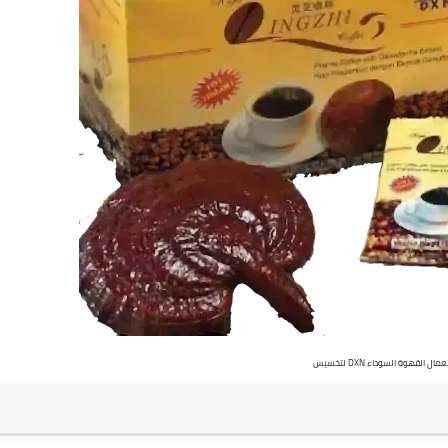
 القهوة السوداء DXN لتخسيس