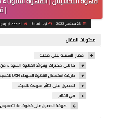
| قه
23 سبتمبر 2022
Emad iraqi
الصفحة الرئيسي
محتويات المقال
مضار السمنة على صحتك
ما هي مميزات وفوائد القهوة السوداء من dxn؟
طريقة استعمال القهوة السوداء DXN لتخسيس
للحصول على نتائج سريعة لتنحيف
في الختام
طريقة الحصول على قهوة dxn لتخسيس