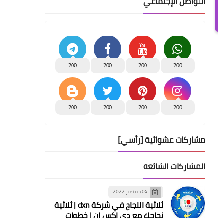
التواصل الإجتماعي
200
200
200
200
200
200
200
200
مشاركات عشوائية [رأسي]
المشاركات الشائعة
04 سبتمبر 2022
ثلاثية النجاح في شركة dxn | ثلاثية
نجاحك مع دي اكس ان | خطوات