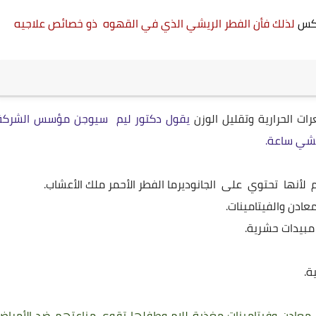
عكس
لذلك فأن الفطر الريشي الذي في القهوه ذو خصائص علاجيه
يقول دكتور ليم سيوجن مؤسس الشركة
شي ساعة.
معادن وفيتامينات مغذية للام وطفلها تقوي مناعتهم ضد الأمراض