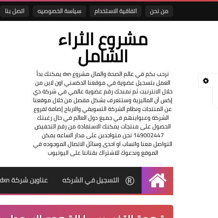
من نحن
اتفاقية الاستخدام
سياسة الخصوصيه
اتصل بنا
مشروع الثراء
الشامل
نرحب بكم في عالم الصحة والمال مشروع dxn يمكنك بدأ
العمل بتسجيل عضوية في موقعنا الدكسني اون لاين من
خلال الانترنيت ثم نمنحك رقم عضوية عالمي في شركة دي
إكس أن الماليزية وستتعرف بشكل مفصل من خلال موقعنا
عن المنتجات ونظام الشركة التسويقي والارباح إضافة لفروع
الشركة وعنواينهم في جميع دول العالم في حال رغبتك
الحصول على منتجات يمكنك الاستفادة من رقم التخفيض
149002447 نحن متواجدين على مدار الساعه يمكن
التواصل معنا واتساب او احدى وسائل الاتصال الموجوده في
الموقع وندعوك للاشتراك بقناتنا على اليوتيوب
التسجيل في الشركه
عناوين شركة dxn
الرئيسية