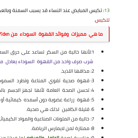
13
: تكيس المبايض عند النساء قد يسبب السمنة وبال
لتكيس.
ما هي مميزات وفوائد القهوة السوداء من dxn؟
1:لأنها خالية من السكر تساعد على حرق السعرات الحرارية وتقليل الوزن
شرب صرف واحد من القهوة السوداء يعادل م
2: مذاقها اللذيذ.
3: قهوة صحية تقوي المناعة وتطرد السموم لأنها تحتوي على الجانوديرما الفطر الأحمر ملك الأعشاب.
4: تحسن الصحة العامة لأنها تجهز الجسم بالمعادن والفيتامينات.
5: قهوة زراعة عضوية دون أسمده كيمائية أو مبيدات حشرية.
6: قليلة الكافين لذلك هي صحية.
7: خالية من الملونات الصناعية والمواد الكيميائية.
8: ممتازة لمن لايمارس الرياضة.
9:
مناسبة لصحة
الحامل والمرضع
لما فيها من 