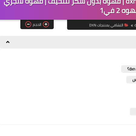
قهوة التخسيس | القهوه السوداء dxn | قهوه بدون سكر لتنحيف | قهوة لانجري
وه 2 في1
الحجم
ة
التشافي بمننجات DXN