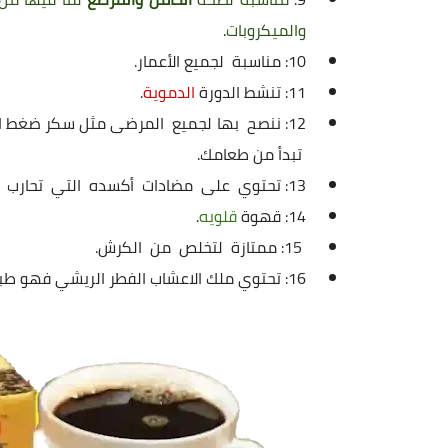
والميكروبات
.
10: مناسبة لجميع الأعمار.
11: تنشط الدورة
الدموية
.
12: ننصح بها لجميع المرضى مثل سكر ضغط ار
تبدأ من طعامك.
13: تحتوي على مضادات أكسده التي تحارب كثير من الأمراض منها السكري وسرطان ….
14: قهوة
قلويه
.
‏ 15: ممتازة لتخلص من الكرش.
16: تحتوي ملك الاعشاب الفطر الريشي فهو طبيب رباني طبيعي.