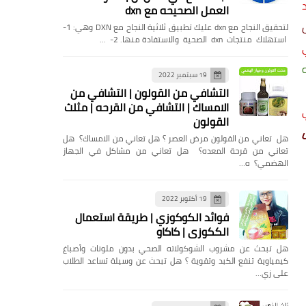
العمل الصحيحه مع dxn
لتحقيق النجاح مع dxn عليك تطبيق ثلاثية النجاح مع DXN وهي: 1-
استهلاك منتجات dxn الصحية والاستفادة منها. 2- …
ه
19 سبتمبر 2022
التشافي من القولون | التشافي من
الامساك | التشافي من القرحه | مثلث
القولون
هل تعاني من القولون مرض العصر ؟ هل تعاني من الامساك؟ هل
تعاني من قرحة المعده؟ هل تعاني من مشاكل في الجهاز
الهضمي؟ ه…
19 أكتوبر 2022
فوائد الكوكوزي | طريقة استعمال
الككوزي | كاكاو
هل تبحث عن مشروب الشوكولاته الصحي بدون ملونات وأصباغ
كيمياوية تنفع الكبد وتقوية ؟ هل تبحث عن وسيلة تساعد الطلاب
على زي…